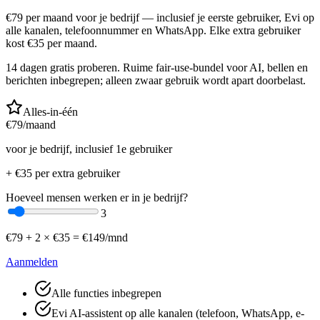
€
79
per maand voor je bedrijf — inclusief je eerste gebruiker, Evi op
alle kanalen, telefoonnummer en WhatsApp. Elke extra gebruiker
kost €
35
per maand.
14 dagen gratis proberen. Ruime fair-use-bundel voor AI, bellen en
berichten inbegrepen; alleen zwaar gebruik wordt apart doorbelast.
Alles-in-één
€
79
/maand
voor je bedrijf, inclusief 1e gebruiker
+ €
35
per extra gebruiker
Hoeveel mensen werken er in je bedrijf?
3
€
79
+
2
× €
35
=
€
149
/mnd
Aanmelden
Alle functies inbegrepen
Evi AI-assistent op alle kanalen (telefoon, WhatsApp, e-