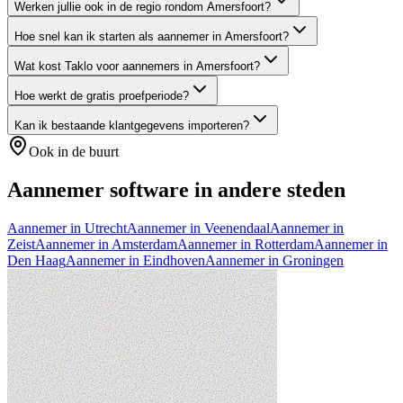
Werken jullie ook in de regio rondom Amersfoort?
Hoe snel kan ik starten als aannemer in Amersfoort?
Wat kost Taklo voor aannemers in Amersfoort?
Hoe werkt de gratis proefperiode?
Kan ik bestaande klantgegevens importeren?
Ook in de buurt
Aannemer
software in andere steden
Aannemer
in
Utrecht
Aannemer
in
Veenendaal
Aannemer
in
Zeist
Aannemer
in
Amsterdam
Aannemer
in
Rotterdam
Aannemer
in
Den Haag
Aannemer
in
Eindhoven
Aannemer
in
Groningen