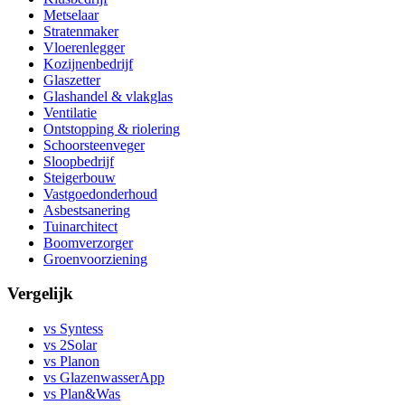
Metselaar
Stratenmaker
Vloerenlegger
Kozijnenbedrijf
Glaszetter
Glashandel & vlakglas
Ventilatie
Ontstopping & riolering
Schoorsteenveger
Sloopbedrijf
Steigerbouw
Vastgoedonderhoud
Asbestsanering
Tuinarchitect
Boomverzorger
Groenvoorziening
Vergelijk
vs Syntess
vs 2Solar
vs Planon
vs GlazenwasserApp
vs Plan&Was