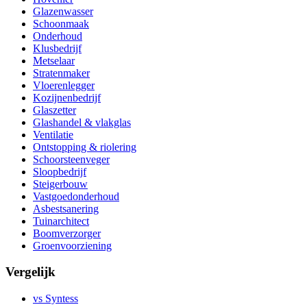
Glazenwasser
Schoonmaak
Onderhoud
Klusbedrijf
Metselaar
Stratenmaker
Vloerenlegger
Kozijnenbedrijf
Glaszetter
Glashandel & vlakglas
Ventilatie
Ontstopping & riolering
Schoorsteenveger
Sloopbedrijf
Steigerbouw
Vastgoedonderhoud
Asbestsanering
Tuinarchitect
Boomverzorger
Groenvoorziening
Vergelijk
vs Syntess