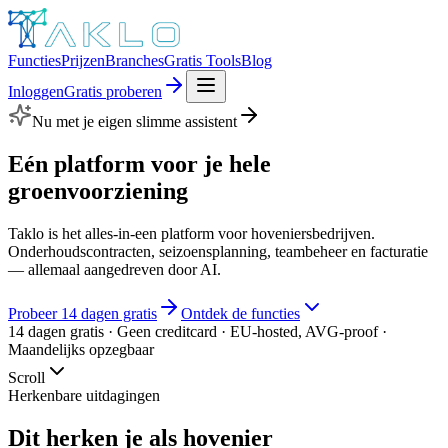
Functies
Prijzen
Branches
Gratis Tools
Blog
Inloggen
Gratis proberen
Nu met je eigen slimme assistent
Eén platform voor je hele
groenvoorziening
Taklo is het alles-in-een platform voor hoveniersbedrijven.
Onderhoudscontracten, seizoensplanning, teambeheer en facturatie
— allemaal aangedreven door AI.
Probeer 14 dagen gratis
Ontdek de functies
14 dagen gratis · Geen creditcard · EU-hosted, AVG-proof ·
Maandelijks opzegbaar
Scroll
Herkenbare uitdagingen
Dit herken je als hovenier