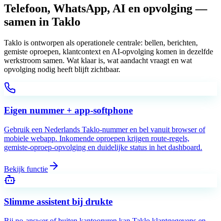
Telefoon, WhatsApp, AI en opvolging —
samen in Taklo
Taklo is ontworpen als operationele centrale: bellen, berichten,
gemiste oproepen, klantcontext en AI-opvolging komen in dezelfde
werkstroom samen. Wat klaar is, wat aandacht vraagt en wat
opvolging nodig heeft blijft zichtbaar.
Eigen nummer + app-softphone
Gebruik een Nederlands Taklo-nummer en bel vanuit browser of
mobiele webapp. Inkomende oproepen krijgen route-regels,
gemiste-oproep-opvolging en duidelijke status in het dashboard.
Bekijk functie
Slimme assistent bij drukte
Bij no-answer of buiten kantooruren kan Taklo klantgegevens en