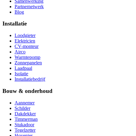
Samenwerking
Partnernetwerk
Blog
Installatie
Loodgieter
Elektricien
CV-monteur
Airco
Warmtepomp
Zonnepanelen
Laadpaal
Isolatie
Installatiebedrijf
Bouw & onderhoud
Aannemer
Schilder
Dakdekker
Timmerman
Stukadoor
Tegelzetter
Hovenier