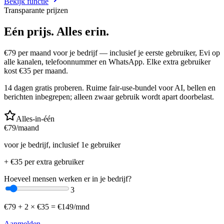
Bekijk functie
Transparante prijzen
Eén prijs.
Alles erin.
€
79
per maand voor je bedrijf — inclusief je eerste gebruiker, Evi op
alle kanalen, telefoonnummer en WhatsApp. Elke extra gebruiker
kost €
35
per maand.
14 dagen gratis proberen. Ruime fair-use-bundel voor AI, bellen en
berichten inbegrepen; alleen zwaar gebruik wordt apart doorbelast.
Alles-in-één
€
79
/maand
voor je bedrijf, inclusief 1e gebruiker
+ €
35
per extra gebruiker
Hoeveel mensen werken er in je bedrijf?
3
€
79
+
2
× €
35
=
€
149
/mnd
Aanmelden