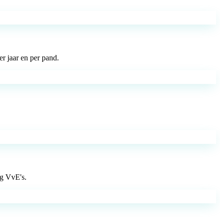
 jaar en per pand.
ng VvE's.