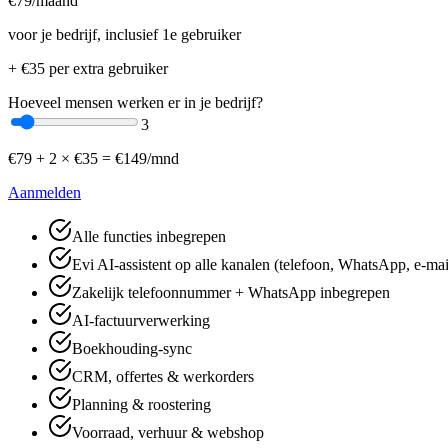
€
79
/maand
voor je bedrijf, inclusief 1e gebruiker
+ €
35
per extra gebruiker
Hoeveel mensen werken er in je bedrijf?
3
€
79
+
2
× €
35
=
€
149
/mnd
Aanmelden
Alle functies inbegrepen
Evi AI-assistent op alle kanalen (telefoon, WhatsApp, e-mai
Zakelijk telefoonnummer + WhatsApp inbegrepen
AI-factuurverwerking
Boekhouding-sync
CRM, offertes & werkorders
Planning & roostering
Voorraad, verhuur & webshop