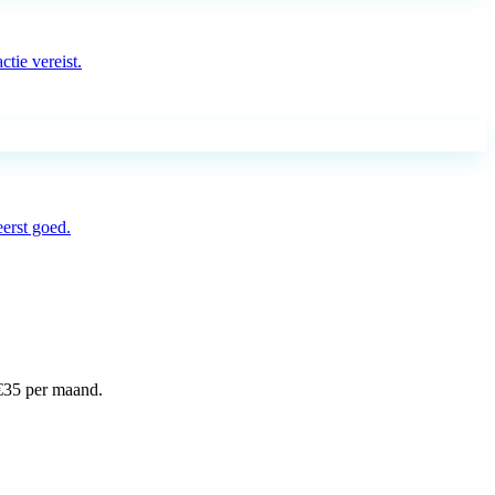
tie vereist.
eerst goed.
€
35
per maand.