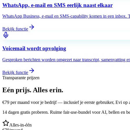
WhatsApp, e-mail en SMS eerlijk naast elkaar
WhatsApp Business, e-mail en SMS-capability komen in een inbox. Takl
Bekijk functie
Voicemail wordt opvolging
Gesproken berichten worden omgezet naar transcript, samenvatting en 
Bekijk functie
Transparante prijzen
Eén prijs.
Alles erin.
€
79
per maand voor je bedrijf — inclusief je eerste gebruiker, Evi o
14 dagen gratis proberen. Ruime fair-use-bundel voor AI, bellen en be
Alles-in-één