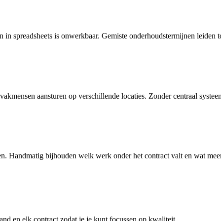
in spreadsheets is onwerkbaar. Gemiste onderhoudstermijnen leiden to
 vakmensen aansturen op verschillende locaties. Zonder centraal systee
ten. Handmatig bijhouden welk werk onder het contract valt en wat meer
d en elk contract zodat je je kunt focussen op kwaliteit.