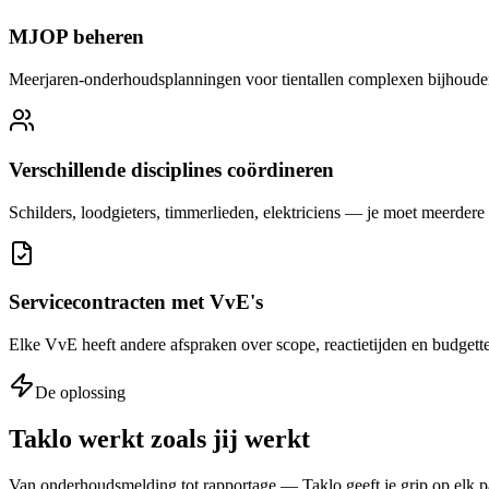
MJOP beheren
Meerjaren-onderhoudsplanningen voor tientallen complexen bijhouden 
Verschillende disciplines coördineren
Schilders, loodgieters, timmerlieden, elektriciens — je moet meerdere
Servicecontracten met VvE's
Elke VvE heeft andere afspraken over scope, reactietijden en budget
De oplossing
Taklo werkt zoals jij werkt
Van onderhoudsmelding tot rapportage — Taklo geeft je grip op elk pan