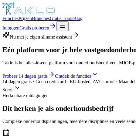
Functies
Prijzen
Branches
Gratis Tools
Blog
Inloggen
Gratis proberen
Nu met je eigen slimme assistent
Eén platform voor je hele
vastgoedonderh
Taklo is het alles-in-een platform voor onderhoudsbedrijven. MJOP-pl
Probeer 14 dagen gratis
Ontdek de functies
14 dagen gratis · Geen creditcard · EU-hosted, AVG-proof · Maandel
Scroll
Herkenbare uitdagingen
Dit herken je als onderhoudsbedrijf
Complexe onderhoudsplanningen, meerdere disciplines en veeleisende 