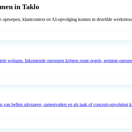
amen in Taklo
iste oproepen, klantcontext en AI-opvolging komen in dezelfde werkstr
le webapp. Inkomende oproepen krijgen route-regels, gemiste-oproep-o
 van bellen uitvragen, samenvatten en als taak of concept-opvolging kl