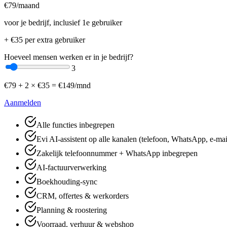
€
79
/maand
voor je bedrijf, inclusief 1e gebruiker
+ €
35
per extra gebruiker
Hoeveel mensen werken er in je bedrijf?
3
€
79
+
2
× €
35
=
€
149
/mnd
Aanmelden
Alle functies inbegrepen
Evi AI-assistent op alle kanalen (telefoon, WhatsApp, e-mai
Zakelijk telefoonnummer + WhatsApp inbegrepen
AI-factuurverwerking
Boekhouding-sync
CRM, offertes & werkorders
Planning & roostering
Voorraad, verhuur & webshop