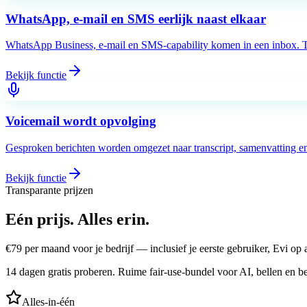
WhatsApp, e-mail en SMS eerlijk naast elkaar
WhatsApp Business, e-mail en SMS-capability komen in een inbox. Takl
Bekijk functie
Voicemail wordt opvolging
Gesproken berichten worden omgezet naar transcript, samenvatting en 
Bekijk functie
Transparante prijzen
Eén prijs.
Alles erin.
€
79
per maand voor je bedrijf — inclusief je eerste gebruiker, Evi o
14 dagen gratis proberen. Ruime fair-use-bundel voor AI, bellen en be
Alles-in-één