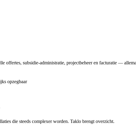
elle offertes, subsidie-administratie, projectbeheer en facturatie — alle
ijks opzegbaar
r
llaties die steeds complexer worden. Taklo brengt overzicht.