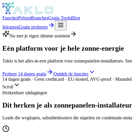
Functies
Prijzen
Branches
Gratis Tools
Blog
Inloggen
Gratis proberen
Nu met je eigen slimme assistent
Eén platform voor je hele
zonne-energie
Taklo is het alles-in-een platform voor zonnepanelen-installateurs. Sn
Probeer 14 dagen gratis
Ontdek de functies
14 dagen gratis · Geen creditcard · EU-hosted, AVG-proof · Maandel
Scroll
Herkenbare uitdagingen
Dit herken je als zonnepanelen-installateu
Leads die weglopen, subsidiedossiers die stapelen en combinatie-insta