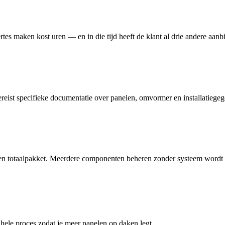
tes maken kost uren — en in die tijd heeft de klant al drie andere aanb
ereist specifieke documentatie over panelen, omvormer en installatiege
een totaalpakket. Meerdere componenten beheren zonder systeem wordt s
 hele proces zodat je meer panelen op daken legt.