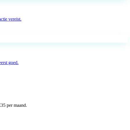
tie vereist.
eerst goed.
€
35
per maand.