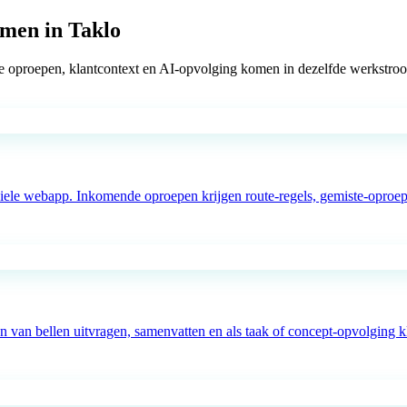
amen in Taklo
iste oproepen, klantcontext en AI-opvolging komen in dezelfde werkstr
le webapp. Inkomende oproepen krijgen route-regels, gemiste-oproep-o
 van bellen uitvragen, samenvatten en als taak of concept-opvolging kl