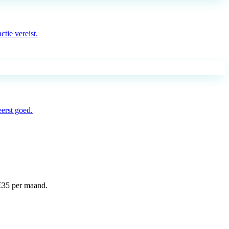
tie vereist.
eerst goed.
€
35
per maand.