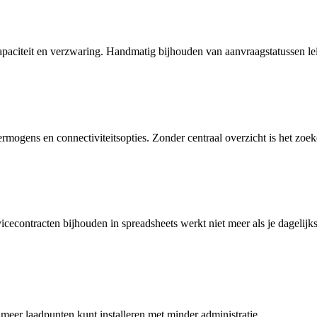
capaciteit en verzwaring. Handmatig bijhouden van aanvraagstatussen lei
gens en connectiviteitsopties. Zonder centraal overzicht is het zoeken 
vicecontracten bijhouden in spreadsheets werkt niet meer als je dagelijk
meer laadpunten kunt installeren met minder administratie.