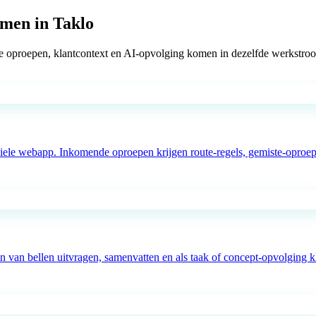
amen in Taklo
iste oproepen, klantcontext en AI-opvolging komen in dezelfde werkstr
le webapp. Inkomende oproepen krijgen route-regels, gemiste-oproep-o
 van bellen uitvragen, samenvatten en als taak of concept-opvolging kl