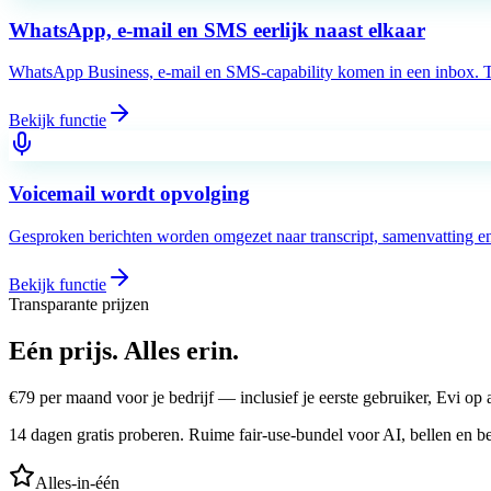
WhatsApp, e-mail en SMS eerlijk naast elkaar
WhatsApp Business, e-mail en SMS-capability komen in een inbox. Takl
Bekijk functie
Voicemail wordt opvolging
Gesproken berichten worden omgezet naar transcript, samenvatting en 
Bekijk functie
Transparante prijzen
Eén prijs.
Alles erin.
€
79
per maand voor je bedrijf — inclusief je eerste gebruiker, Evi o
14 dagen gratis proberen. Ruime fair-use-bundel voor AI, bellen en be
Alles-in-één