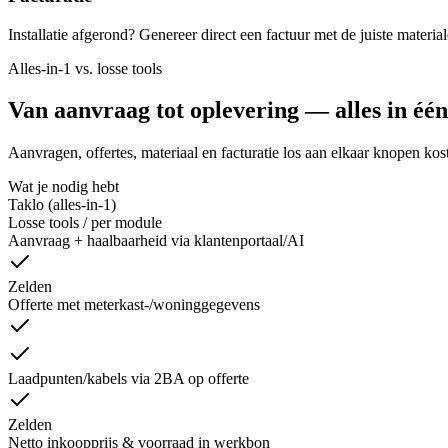
Installatie afgerond? Genereer direct een factuur met de juiste mater
Alles-in-1 vs. losse tools
Van aanvraag tot oplevering — alles in éé
Aanvragen, offertes, materiaal en facturatie los aan elkaar knopen kost 
Wat je nodig hebt
Taklo (alles-in-1)
Losse tools / per module
Aanvraag + haalbaarheid via klantenportaal/AI
Zelden
Offerte met meterkast-/woninggegevens
Laadpunten/kabels via 2BA op offerte
Zelden
Netto inkoopprijs & voorraad in werkbon