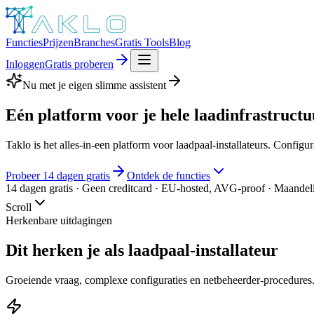
Functies
Prijzen
Branches
Gratis Tools
Blog
Inloggen
Gratis proberen
Nu met je eigen slimme assistent
Eén platform voor je hele
laadinfrastructu
Taklo is het alles-in-een platform voor laadpaal-installateurs. Confi
Probeer 14 dagen gratis
Ontdek de functies
14 dagen gratis · Geen creditcard · EU-hosted, AVG-proof · Maandel
Scroll
Herkenbare uitdagingen
Dit herken je als laadpaal-installateur
Groeiende vraag, complexe configuraties en netbeheerder-procedures.