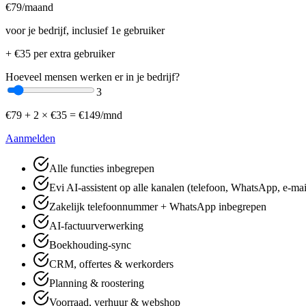
€
79
/maand
voor je bedrijf, inclusief 1e gebruiker
+ €
35
per extra gebruiker
Hoeveel mensen werken er in je bedrijf?
3
€
79
+
2
× €
35
=
€
149
/mnd
Aanmelden
Alle functies inbegrepen
Evi AI-assistent op alle kanalen (telefoon, WhatsApp, e-mai
Zakelijk telefoonnummer + WhatsApp inbegrepen
AI-factuurverwerking
Boekhouding-sync
CRM, offertes & werkorders
Planning & roostering
Voorraad, verhuur & webshop