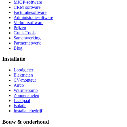
MJOP-software
CRM-software
Facturatiesoftware
Administratiesoftware
Verhuursoftware
Prijzen
Gratis Tools
Samenwerking
Partnernetwerk
Blog
Installatie
Loodgieter
Elektricien
CV-monteur
Airco
Warmtepomp
Zonnepanelen
Laadpaal
Isolatie
Installatiebedrijf
Bouw & onderhoud