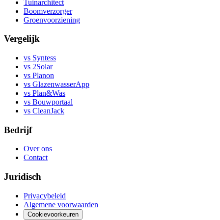
Tuinarchitect
Boomverzorger
Groenvoorziening
Vergelijk
vs Syntess
vs 2Solar
vs Planon
vs GlazenwasserApp
vs Plan&Was
vs Bouwportaal
vs CleanJack
Bedrijf
Over ons
Contact
Juridisch
Privacybeleid
Algemene voorwaarden
Cookievoorkeuren