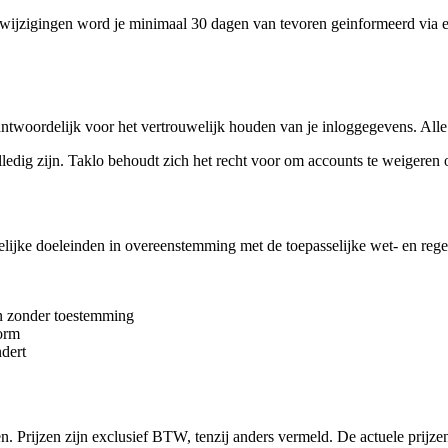
e wijzigingen word je minimaal 30 dagen van tevoren geinformeerd via e
ntwoordelijk voor het vertrouwelijk houden van je inloggegevens. Alle 
 volledig zijn. Taklo behoudt zich het recht voor om accounts te weigeren
lijke doeleinden in overeenstemming met de toepasselijke wet- en regel
en zonder toestemming
form
ndert
rijzen zijn exclusief BTW, tenzij anders vermeld. De actuele prijzen 