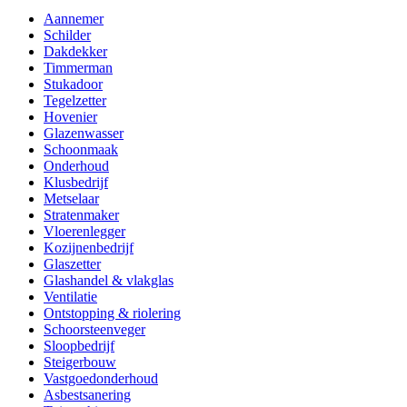
Aannemer
Schilder
Dakdekker
Timmerman
Stukadoor
Tegelzetter
Hovenier
Glazenwasser
Schoonmaak
Onderhoud
Klusbedrijf
Metselaar
Stratenmaker
Vloerenlegger
Kozijnenbedrijf
Glaszetter
Glashandel & vlakglas
Ventilatie
Ontstopping & riolering
Schoorsteenveger
Sloopbedrijf
Steigerbouw
Vastgoedonderhoud
Asbestsanering