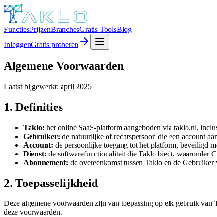
Functies
Prijzen
Branches
Gratis Tools
Blog
Inloggen
Gratis proberen
Algemene Voorwaarden
Laatst bijgewerkt: april 2025
1. Definities
Taklo:
het online SaaS-platform aangeboden via taklo.nl, inclus
Gebruiker:
de natuurlijke of rechtspersoon die een account a
Account:
de persoonlijke toegang tot het platform, beveiligd m
Dienst:
de softwarefunctionaliteit die Taklo biedt, waaronder C
Abonnement:
de overeenkomst tussen Taklo en de Gebruiker v
2. Toepasselijkheid
Deze algemene voorwaarden zijn van toepassing op elk gebruik van T
deze voorwaarden.