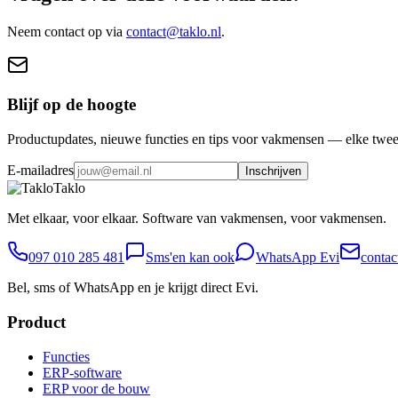
Neem contact op via
contact@taklo.nl
.
Blijf op de hoogte
Productupdates, nieuwe functies en tips voor vakmensen — elke twee
E-mailadres
Inschrijven
Taklo
Met elkaar, voor elkaar. Software van vakmensen, voor vakmensen.
097 010 285 481
Sms'en kan ook
WhatsApp Evi
contac
Bel, sms of WhatsApp en je krijgt direct Evi.
Product
Functies
ERP-software
ERP voor de bouw