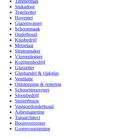
Timmerman
Stukadoor
Tegelzetter
Hovenier
Glazenwasser
Schoonmaak
Onderhoud
Klusbedrijf
Metselaar
Stratenmaker
Vloerenlegger
Kozijnenbedrijf
Glaszetter
Glashandel & vlakglas
Ventilatie
Ontstopping & riolering
Schoorsteenveger
Sloopbedrijf
Steigerbouw
Vastgoedonderhoud
Asbestsanering
Tuinarchitect
Boomverzorger
Groenvoorziening