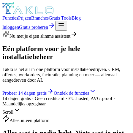
Functies
Prijzen
Branches
Gratis Tools
Blog
Inloggen
Gratis proberen
Nu met je eigen slimme assistent
Eén platform voor je hele
installatiebeheer
Taklo is het all-in-one platform voor installatiebedrijven. CRM,
offertes, werkorders, facturatie, planning en meer — allemaal
aangedreven door AI.
Probeer 14 dagen gratis
Ontdek de functies
14 dagen gratis · Geen creditcard · EU-hosted, AVG-proof ·
Maandelijks opzegbaar
Scroll
Alles-in-een platform
Alles wat je nodig hebt.
Niets wat je niet