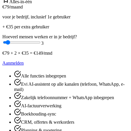
Alles-in-één
€
79
/maand
voor je bedrijf, inclusief 1e gebruiker
+ €
35
per extra gebruiker
Hoeveel mensen werken er in je bedrijf?
3
€
79
+
2
× €
35
=
€
149
/mnd
Aanmelden
Alle functies inbegrepen
Evi AI-assistent op alle kanalen (telefoon, WhatsApp, e-
mail)
Zakelijk telefoonnummer + WhatsApp inbegrepen
AI-factuurverwerking
Boekhouding-sync
CRM, offertes & werkorders
Planning & roostering