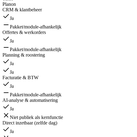
Planon
CRM & klantbeheer
Ja
Pakket/module-afhankelijk
Offertes & werkorders
Ja
Pakket/module-afhankelijk
Planning & roostering
Ja
Ja
Facturatie & BTW
Ja
Pakket/module-afhankelijk
AI-analyse & automatisering
Ja
Niet publiek als kernfunctie
Direct inzetbaar (zelfde dag)
Ja