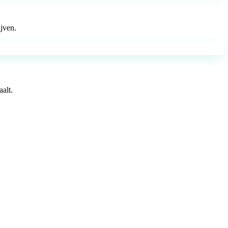
jven.
alt.