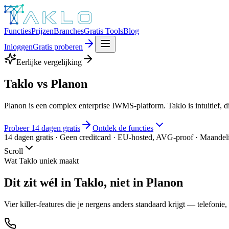
Functies
Prijzen
Branches
Gratis Tools
Blog
Inloggen
Gratis proberen
Eerlijke vergelijking
Taklo
vs Planon
Planon is een complex enterprise IWMS-platform. Taklo is intuitief, 
Probeer 14 dagen gratis
Ontdek de functies
14 dagen gratis · Geen creditcard · EU-hosted, AVG-proof · Maandel
Scroll
Wat Taklo uniek maakt
Dit zit
wél
in Taklo, niet in
Planon
Vier killer-features die je nergens anders standaard krijgt — telefoni