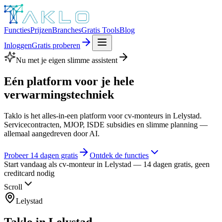
Functies
Prijzen
Branches
Gratis Tools
Blog
Inloggen
Gratis proberen
Nu met je eigen slimme assistent
Eén platform voor je hele
verwarmingstechniek
Taklo is het alles-in-een platform voor cv-monteurs in Lelystad.
Servicecontracten, MJOP, ISDE subsidies en slimme planning —
allemaal aangedreven door AI.
Probeer 14 dagen gratis
Ontdek de functies
Start vandaag als cv-monteur in Lelystad — 14 dagen gratis, geen
creditcard nodig
Scroll
Lelystad
Taklo in
Lelystad