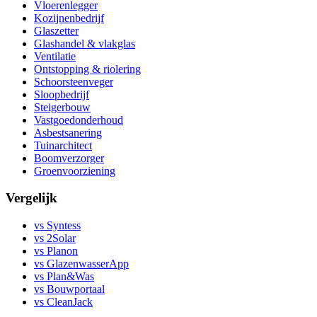
Vloerenlegger
Kozijnenbedrijf
Glaszetter
Glashandel & vlakglas
Ventilatie
Ontstopping & riolering
Schoorsteenveger
Sloopbedrijf
Steigerbouw
Vastgoedonderhoud
Asbestsanering
Tuinarchitect
Boomverzorger
Groenvoorziening
Vergelijk
vs Syntess
vs 2Solar
vs Planon
vs GlazenwasserApp
vs Plan&Was
vs Bouwportaal
vs CleanJack