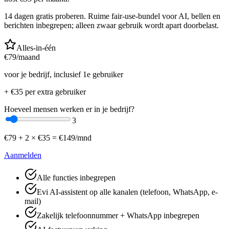
14 dagen gratis proberen. Ruime fair-use-bundel voor AI, bellen en
berichten inbegrepen; alleen zwaar gebruik wordt apart doorbelast.
Alles-in-één
€
79
/maand
voor je bedrijf, inclusief 1e gebruiker
+ €
35
per extra gebruiker
Hoeveel mensen werken er in je bedrijf?
3
€
79
+
2
× €
35
=
€
149
/mnd
Aanmelden
Alle functies inbegrepen
Evi AI-assistent op alle kanalen (telefoon, WhatsApp, e-
mail)
Zakelijk telefoonnummer + WhatsApp inbegrepen