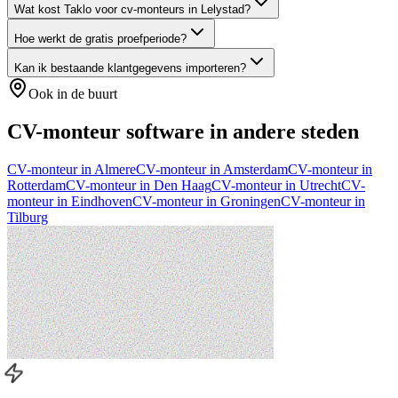
Wat kost Taklo voor cv-monteurs in Lelystad?
Hoe werkt de gratis proefperiode?
Kan ik bestaande klantgegevens importeren?
Ook in de buurt
CV-monteur
software in andere steden
CV-monteur
in
Almere
CV-monteur
in
Amsterdam
CV-monteur
in
Rotterdam
CV-monteur
in
Den Haag
CV-monteur
in
Utrecht
CV-
monteur
in
Eindhoven
CV-monteur
in
Groningen
CV-monteur
in
Tilburg