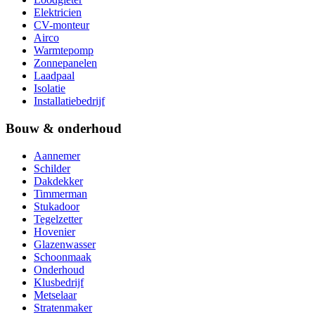
Elektricien
CV-monteur
Airco
Warmtepomp
Zonnepanelen
Laadpaal
Isolatie
Installatiebedrijf
Bouw & onderhoud
Aannemer
Schilder
Dakdekker
Timmerman
Stukadoor
Tegelzetter
Hovenier
Glazenwasser
Schoonmaak
Onderhoud
Klusbedrijf
Metselaar
Stratenmaker