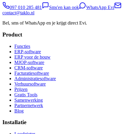
097 010 285 481
Sms'en kan ook
WhatsApp Evi
contact@taklo.nl
Bel, sms of WhatsApp en je krijgt direct Evi.
Product
Functies
ERP-software
ERP voor de bouw
MJOP-software
CRM-software
Facturatiesoftware
Administratiesoftware
Verhuursoftware
Prijzen
Gratis Tools
Samenwerking
Partnernetwerk
Blog
Installatie
Loodgieter