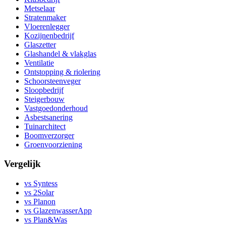
Metselaar
Stratenmaker
Vloerenlegger
Kozijnenbedrijf
Glaszetter
Glashandel & vlakglas
Ventilatie
Ontstopping & riolering
Schoorsteenveger
Sloopbedrijf
Steigerbouw
Vastgoedonderhoud
Asbestsanering
Tuinarchitect
Boomverzorger
Groenvoorziening
Vergelijk
vs Syntess
vs 2Solar
vs Planon
vs GlazenwasserApp
vs Plan&Was