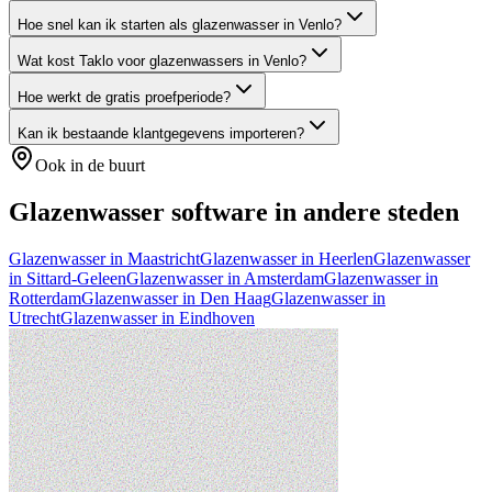
Hoe snel kan ik starten als glazenwasser in Venlo?
Wat kost Taklo voor glazenwassers in Venlo?
Hoe werkt de gratis proefperiode?
Kan ik bestaande klantgegevens importeren?
Ook in de buurt
Glazenwasser
software in andere steden
Glazenwasser
in
Maastricht
Glazenwasser
in
Heerlen
Glazenwasser
in
Sittard-Geleen
Glazenwasser
in
Amsterdam
Glazenwasser
in
Rotterdam
Glazenwasser
in
Den Haag
Glazenwasser
in
Utrecht
Glazenwasser
in
Eindhoven