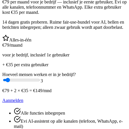
€
79
per maand voor je bedrijf — inclusief je eerste gebruiker, Evi op
alle kanalen, telefoonnummer en WhatsApp. Elke extra gebruiker
kost €
35
per maand.
14 dagen gratis proberen. Ruime fair-use-bundel voor AI, bellen en
berichten inbegrepen; alleen zwaar gebruik wordt apart doorbelast.
Alles-in-één
€
79
/maand
voor je bedrijf, inclusief 1e gebruiker
+ €
35
per extra gebruiker
Hoeveel mensen werken er in je bedrijf?
3
€
79
+
2
× €
35
=
€
149
/mnd
Aanmelden
Alle functies inbegrepen
Evi AI-assistent op alle kanalen (telefoon, WhatsApp, e-
mail)