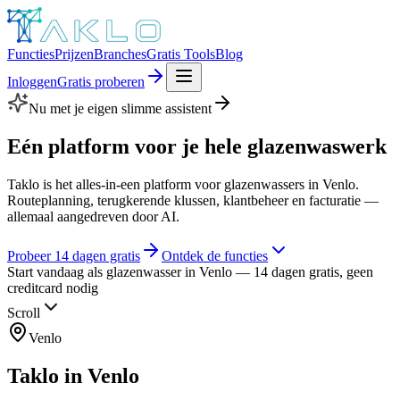
Functies
Prijzen
Branches
Gratis Tools
Blog
Inloggen
Gratis proberen
Nu met je eigen slimme assistent
Eén platform voor je hele
glazenwaswerk
Taklo is het alles-in-een platform voor glazenwassers in Venlo.
Routeplanning, terugkerende klussen, klantbeheer en facturatie —
allemaal aangedreven door AI.
Probeer 14 dagen gratis
Ontdek de functies
Start vandaag als glazenwasser in Venlo — 14 dagen gratis, geen
creditcard nodig
Scroll
Venlo
Taklo in
Venlo