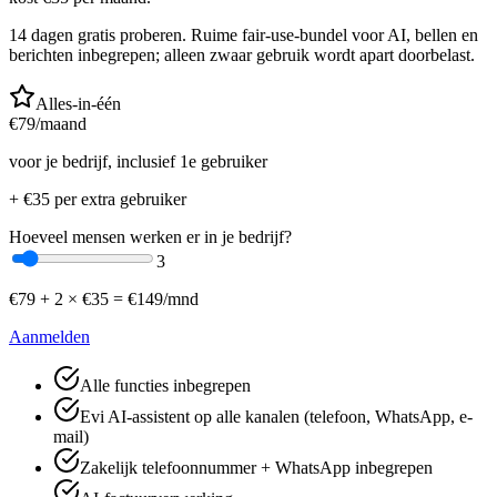
14 dagen gratis proberen. Ruime fair-use-bundel voor AI, bellen en
berichten inbegrepen; alleen zwaar gebruik wordt apart doorbelast.
Alles-in-één
€
79
/maand
voor je bedrijf, inclusief 1e gebruiker
+ €
35
per extra gebruiker
Hoeveel mensen werken er in je bedrijf?
3
€
79
+
2
× €
35
=
€
149
/mnd
Aanmelden
Alle functies inbegrepen
Evi AI-assistent op alle kanalen (telefoon, WhatsApp, e-
mail)
Zakelijk telefoonnummer + WhatsApp inbegrepen