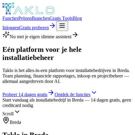
Functies
Prijzen
Branches
Gratis Tools
Blog
Inloggen
Gratis proberen
Nu met je eigen slimme assistent
Eén platform voor je hele
installatiebeheer
Taklo is het alles-in-een platform voor installatiebedrijven in Breda.
Team planning, financiele rapportages, inkoop en projectbeheer —
allemaal aangedreven door AI.
Probeer 14 dagen gratis
Ontdek de functies
Start vandaag als installatiebedrijf in Breda — 14 dagen gratis, geen
creditcard nodig
Scroll
Breda
Taklo in
Breda