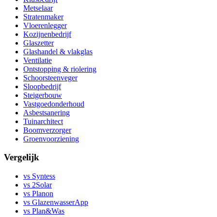
Metselaar
Stratenmaker
Vloerenlegger
Kozijnenbedrijf
Glaszetter
Glashandel & vlakglas
Ventilatie
Ontstopping & riolering
Schoorsteenveger
Sloopbedrijf
Steigerbouw
Vastgoedonderhoud
Asbestsanering
Tuinarchitect
Boomverzorger
Groenvoorziening
Vergelijk
vs Syntess
vs 2Solar
vs Planon
vs GlazenwasserApp
vs Plan&Was