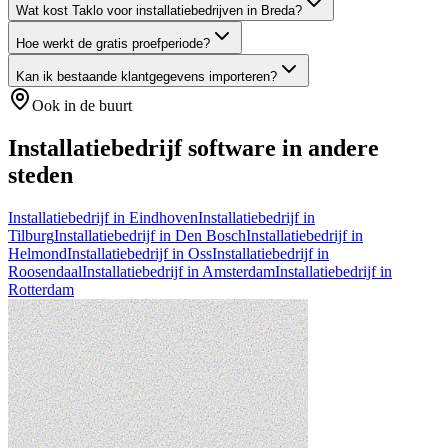
Wat kost Taklo voor installatiebedrijven in Breda?
Hoe werkt de gratis proefperiode?
Kan ik bestaande klantgegevens importeren?
Ook in de buurt
Installatiebedrijf
software in andere
steden
Installatiebedrijf
in
Eindhoven
Installatiebedrijf
in
Tilburg
Installatiebedrijf
in
Den Bosch
Installatiebedrijf
in
Helmond
Installatiebedrijf
in
Oss
Installatiebedrijf
in
Roosendaal
Installatiebedrijf
in
Amsterdam
Installatiebedrijf
in
Rotterdam