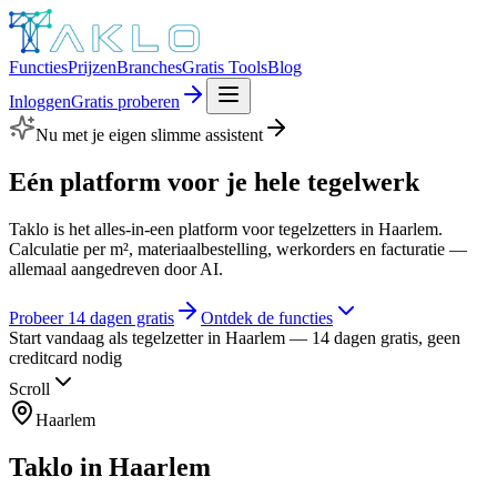
Functies
Prijzen
Branches
Gratis Tools
Blog
Inloggen
Gratis proberen
Nu met je eigen slimme assistent
Eén platform voor je hele
tegelwerk
Taklo is het alles-in-een platform voor tegelzetters in Haarlem.
Calculatie per m², materiaalbestelling, werkorders en facturatie —
allemaal aangedreven door AI.
Probeer 14 dagen gratis
Ontdek de functies
Start vandaag als tegelzetter in Haarlem — 14 dagen gratis, geen
creditcard nodig
Scroll
Haarlem
Taklo in
Haarlem