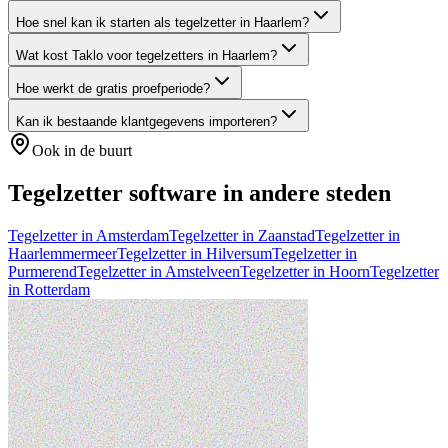
Hoe snel kan ik starten als tegelzetter in Haarlem?
Wat kost Taklo voor tegelzetters in Haarlem?
Hoe werkt de gratis proefperiode?
Kan ik bestaande klantgegevens importeren?
Ook in de buurt
Tegelzetter
software in andere steden
Tegelzetter
in
Amsterdam
Tegelzetter
in
Zaanstad
Tegelzetter
in
Haarlemmermeer
Tegelzetter
in
Hilversum
Tegelzetter
in
Purmerend
Tegelzetter
in
Amstelveen
Tegelzetter
in
Hoorn
Tegelzetter
in
Rotterdam