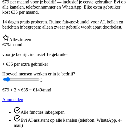
€
79
per maand voor je bedrijf — inclusief je eerste gebruiker, Evi op
alle kanalen, telefoonnummer en WhatsApp. Elke extra gebruiker
kost €
35
per maand.
14 dagen gratis proberen. Ruime fair-use-bundel voor AI, bellen en
berichten inbegrepen; alleen zwaar gebruik wordt apart doorbelast.
Alles-in-één
€
79
/maand
voor je bedrijf, inclusief 1e gebruiker
+ €
35
per extra gebruiker
Hoeveel mensen werken er in je bedrijf?
3
€
79
+
2
× €
35
=
€
149
/mnd
Aanmelden
Alle functies inbegrepen
Evi AI-assistent op alle kanalen (telefoon, WhatsApp, e-
mail)