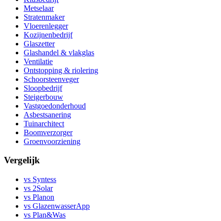
Metselaar
Stratenmaker
Vloerenlegger
Kozijnenbedrijf
Glaszetter
Glashandel & vlakglas
Ventilatie
Ontstopping & riolering
Schoorsteenveger
Sloopbedrijf
Steigerbouw
Vastgoedonderhoud
Asbestsanering
Tuinarchitect
Boomverzorger
Groenvoorziening
Vergelijk
vs Syntess
vs 2Solar
vs Planon
vs GlazenwasserApp
vs Plan&Was