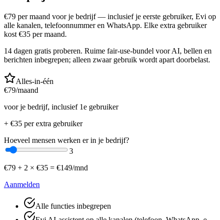
€
79
per maand voor je bedrijf — inclusief je eerste gebruiker, Evi op
alle kanalen, telefoonnummer en WhatsApp. Elke extra gebruiker
kost €
35
per maand.
14 dagen gratis proberen. Ruime fair-use-bundel voor AI, bellen en
berichten inbegrepen; alleen zwaar gebruik wordt apart doorbelast.
Alles-in-één
€
79
/maand
voor je bedrijf, inclusief 1e gebruiker
+ €
35
per extra gebruiker
Hoeveel mensen werken er in je bedrijf?
3
€
79
+
2
× €
35
=
€
149
/mnd
Aanmelden
Alle functies inbegrepen
Evi AI-assistent op alle kanalen (telefoon, WhatsApp, e-