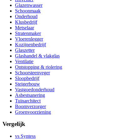
Glazenwasser
Schoonmaak
Onderhoud
Klusbedrijf
Metselaar
Stratenmaker
Vloerenlegger
Kozijnenbedrijf
Glaszetter
Glashandel & vlakglas
Ventilatie
Ontstopping & riolering
Schoorsteenveger
Sloopbedrijf
Steigerbouw
Vastgoedonderhoud
Asbestsanering
Tuinarchitect
Boomverzorger
Groenvoorziening
Vergelijk
vs Syntess