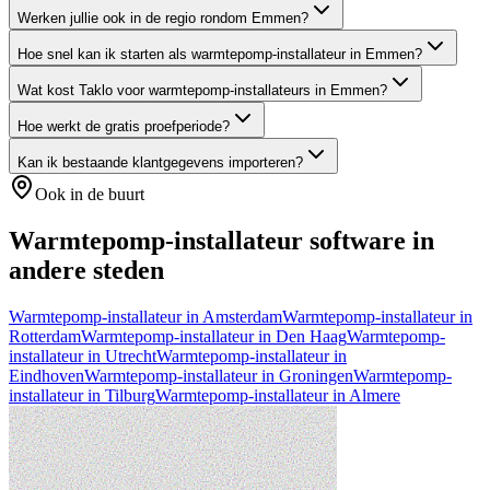
Werken jullie ook in de regio rondom Emmen?
Hoe snel kan ik starten als warmtepomp-installateur in Emmen?
Wat kost Taklo voor warmtepomp-installateurs in Emmen?
Hoe werkt de gratis proefperiode?
Kan ik bestaande klantgegevens importeren?
Ook in de buurt
Warmtepomp-installateur
software in
andere steden
Warmtepomp-installateur
in
Amsterdam
Warmtepomp-installateur
in
Rotterdam
Warmtepomp-installateur
in
Den Haag
Warmtepomp-
installateur
in
Utrecht
Warmtepomp-installateur
in
Eindhoven
Warmtepomp-installateur
in
Groningen
Warmtepomp-
installateur
in
Tilburg
Warmtepomp-installateur
in
Almere