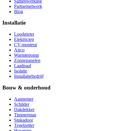
Samenwerking
Partnernetwerk
Blog
Installatie
Loodgieter
Elektricien
CV-monteur
Airco
Warmtepomp
Zonnepanelen
Laadpaal
Isolatie
Installatiebedrijf
Bouw & onderhoud
Aannemer
Schilder
Dakdekker
Timmerman
Stukadoor
Tegelzetter
Hovenier