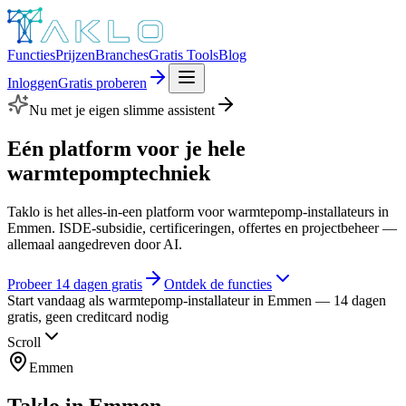
Functies
Prijzen
Branches
Gratis Tools
Blog
Inloggen
Gratis proberen
Nu met je eigen slimme assistent
Eén platform voor je hele
warmtepomptechniek
Taklo is het alles-in-een platform voor warmtepomp-installateurs in
Emmen. ISDE-subsidie, certificeringen, offertes en projectbeheer —
allemaal aangedreven door AI.
Probeer 14 dagen gratis
Ontdek de functies
Start vandaag als warmtepomp-installateur in Emmen — 14 dagen
gratis, geen creditcard nodig
Scroll
Emmen
Taklo in
Emmen