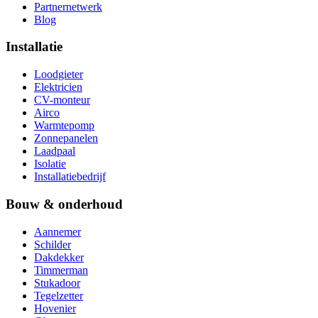
Partnernetwerk
Blog
Installatie
Loodgieter
Elektricien
CV-monteur
Airco
Warmtepomp
Zonnepanelen
Laadpaal
Isolatie
Installatiebedrijf
Bouw & onderhoud
Aannemer
Schilder
Dakdekker
Timmerman
Stukadoor
Tegelzetter
Hovenier