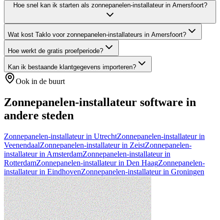
Hoe snel kan ik starten als zonnepanelen-installateur in Amersfoort?
Wat kost Taklo voor zonnepanelen-installateurs in Amersfoort?
Hoe werkt de gratis proefperiode?
Kan ik bestaande klantgegevens importeren?
Ook in de buurt
Zonnepanelen-installateur
software in
andere steden
Zonnepanelen-installateur
in
Utrecht
Zonnepanelen-installateur
in
Veenendaal
Zonnepanelen-installateur
in
Zeist
Zonnepanelen-
installateur
in
Amsterdam
Zonnepanelen-installateur
in
Rotterdam
Zonnepanelen-installateur
in
Den Haag
Zonnepanelen-
installateur
in
Eindhoven
Zonnepanelen-installateur
in
Groningen