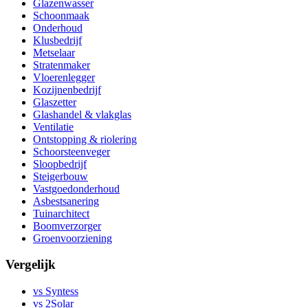
Glazenwasser
Schoonmaak
Onderhoud
Klusbedrijf
Metselaar
Stratenmaker
Vloerenlegger
Kozijnenbedrijf
Glaszetter
Glashandel & vlakglas
Ventilatie
Ontstopping & riolering
Schoorsteenveger
Sloopbedrijf
Steigerbouw
Vastgoedonderhoud
Asbestsanering
Tuinarchitect
Boomverzorger
Groenvoorziening
Vergelijk
vs Syntess
vs 2Solar