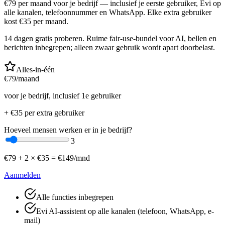
€
79
per maand voor je bedrijf — inclusief je eerste gebruiker, Evi op
alle kanalen, telefoonnummer en WhatsApp. Elke extra gebruiker
kost €
35
per maand.
14 dagen gratis proberen. Ruime fair-use-bundel voor AI, bellen en
berichten inbegrepen; alleen zwaar gebruik wordt apart doorbelast.
Alles-in-één
€
79
/maand
voor je bedrijf, inclusief 1e gebruiker
+ €
35
per extra gebruiker
Hoeveel mensen werken er in je bedrijf?
3
€
79
+
2
× €
35
=
€
149
/mnd
Aanmelden
Alle functies inbegrepen
Evi AI-assistent op alle kanalen (telefoon, WhatsApp, e-
mail)