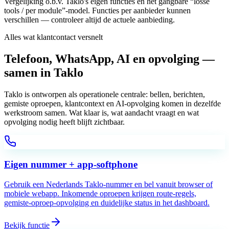
Vergelijking o.b.v. Taklo's eigen functies en het gangbare “losse
tools / per module”-model. Functies per aanbieder kunnen
verschillen — controleer altijd de actuele aanbieding.
Alles wat klantcontact versnelt
Telefoon, WhatsApp, AI en opvolging —
samen in Taklo
Taklo is ontworpen als operationele centrale: bellen, berichten,
gemiste oproepen, klantcontext en AI-opvolging komen in dezelfde
werkstroom samen. Wat klaar is, wat aandacht vraagt en wat
opvolging nodig heeft blijft zichtbaar.
Eigen nummer + app-softphone
Gebruik een Nederlands Taklo-nummer en bel vanuit browser of
mobiele webapp. Inkomende oproepen krijgen route-regels,
gemiste-oproep-opvolging en duidelijke status in het dashboard.
Bekijk functie