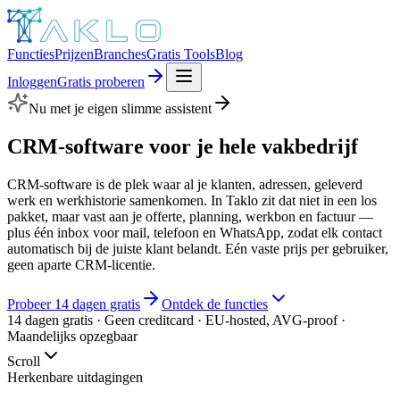
Functies
Prijzen
Branches
Gratis Tools
Blog
Inloggen
Gratis proberen
Nu met je eigen slimme assistent
CRM-software voor je hele
vakbedrijf
CRM-software is de plek waar al je klanten, adressen, geleverd
werk en werkhistorie samenkomen. In Taklo zit dat niet in een los
pakket, maar vast aan je offerte, planning, werkbon en factuur —
plus één inbox voor mail, telefoon en WhatsApp, zodat elk contact
automatisch bij de juiste klant belandt. Eén vaste prijs per gebruiker,
geen aparte CRM-licentie.
Probeer 14 dagen gratis
Ontdek de functies
14 dagen gratis · Geen creditcard · EU-hosted, AVG-proof ·
Maandelijks opzegbaar
Scroll
Herkenbare uitdagingen