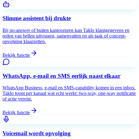
Slimme assistent bij drukte
Bij no-answer of buiten kantooruren kan Taklo klantgegevens en
reden van bellen uitvragen, samenvatten en als taak of concept-
opvolging klaarzetten.
Bekijk functie
WhatsApp, e-mail en SMS eerlijk naast elkaar
WhatsApp Business, e-mail en SMS-capability komen in een inbox.
Taklo toont per kanaal wat echt werkt: two-way, one-way notificatie
of actie vereist.
Bekijk functie
Voicemail wordt opvolging