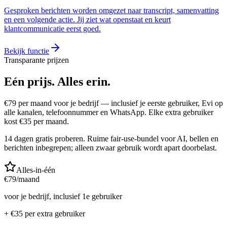
Gesproken berichten worden omgezet naar transcript, samenvatting
en een volgende actie. Jij ziet wat openstaat en keurt
klantcommunicatie eerst goed.
Bekijk functie
Transparante prijzen
Eén prijs.
Alles erin.
€
79
per maand voor je bedrijf — inclusief je eerste gebruiker, Evi op
alle kanalen, telefoonnummer en WhatsApp. Elke extra gebruiker
kost €
35
per maand.
14 dagen gratis proberen. Ruime fair-use-bundel voor AI, bellen en
berichten inbegrepen; alleen zwaar gebruik wordt apart doorbelast.
Alles-in-één
€
79
/maand
voor je bedrijf, inclusief 1e gebruiker
+ €
35
per extra gebruiker