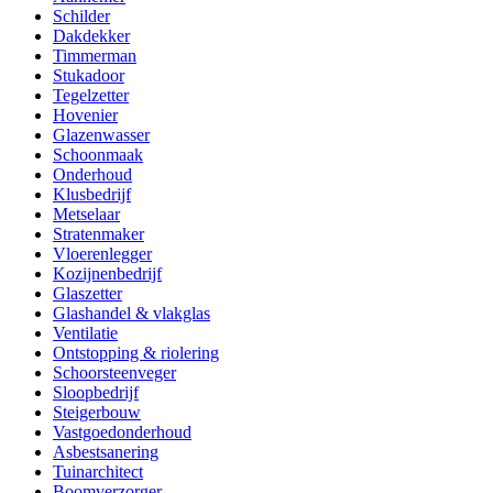
Schilder
Dakdekker
Timmerman
Stukadoor
Tegelzetter
Hovenier
Glazenwasser
Schoonmaak
Onderhoud
Klusbedrijf
Metselaar
Stratenmaker
Vloerenlegger
Kozijnenbedrijf
Glaszetter
Glashandel & vlakglas
Ventilatie
Ontstopping & riolering
Schoorsteenveger
Sloopbedrijf
Steigerbouw
Vastgoedonderhoud
Asbestsanering
Tuinarchitect
Boomverzorger