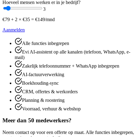
Hoeveel mensen werken er in je bedrijf?
3
€
79
+
2
× €
35
=
€
149
/mnd
Aanmelden
Alle functies inbegrepen
Evi AI-assistent op alle kanalen (telefoon, WhatsApp, e-
mail)
Zakelijk telefoonnummer + WhatsApp inbegrepen
AI-factuurverwerking
Boekhouding-sync
CRM, offertes & werkorders
Planning & roostering
Voorraad, verhuur & webshop
Meer dan 50 medewerkers?
Neem contact op voor een offerte op maat. Alle functies inbegrepen,