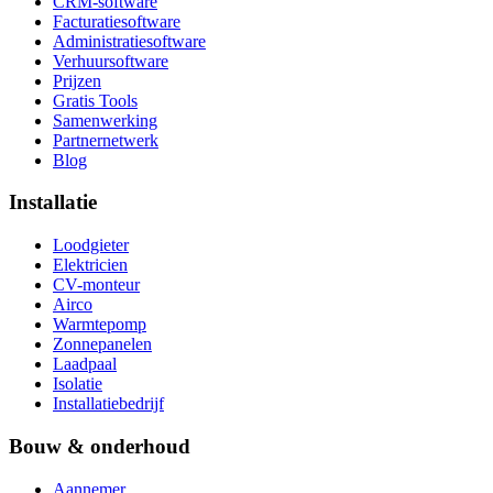
CRM-software
Facturatiesoftware
Administratiesoftware
Verhuursoftware
Prijzen
Gratis Tools
Samenwerking
Partnernetwerk
Blog
Installatie
Loodgieter
Elektricien
CV-monteur
Airco
Warmtepomp
Zonnepanelen
Laadpaal
Isolatie
Installatiebedrijf
Bouw & onderhoud
Aannemer