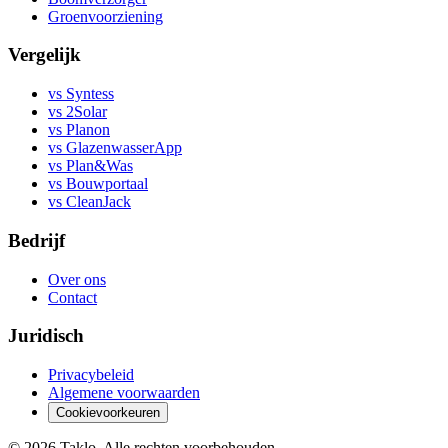
Groenvoorziening
Vergelijk
vs Syntess
vs 2Solar
vs Planon
vs GlazenwasserApp
vs Plan&Was
vs Bouwportaal
vs CleanJack
Bedrijf
Over ons
Contact
Juridisch
Privacybeleid
Algemene voorwaarden
Cookievoorkeuren
©
2026
Taklo. Alle rechten voorbehouden.