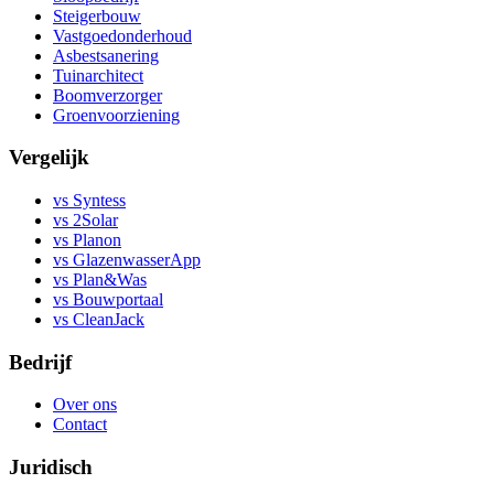
Steigerbouw
Vastgoedonderhoud
Asbestsanering
Tuinarchitect
Boomverzorger
Groenvoorziening
Vergelijk
vs Syntess
vs 2Solar
vs Planon
vs GlazenwasserApp
vs Plan&Was
vs Bouwportaal
vs CleanJack
Bedrijf
Over ons
Contact
Juridisch