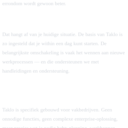
errondom wordt gewoon beter.
Hoe lang duurt het om dit te implementeren?
Dat hangt af van je huidige situatie. De basis van Taklo is
zo ingesteld dat je within een dag kunt starten. De
belangrijkste omschakeling is vaak het wennen aan nieuwe
werkprocessen — en die ondersteunen we met
handleidingen en ondersteuning.
Waarom zou ik kiezen voor Taklo en niet voor een
algemeen administratiepakket?
Taklo is specifiek gebouwd voor vakbedrijven. Geen
onnodige functies, geen complexe enterprise-oplossing,
maar precies wat je nodig hebt: planning, werkbonnen,