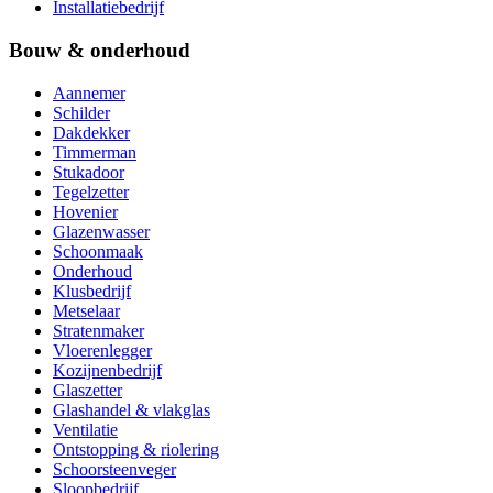
Installatiebedrijf
Bouw & onderhoud
Aannemer
Schilder
Dakdekker
Timmerman
Stukadoor
Tegelzetter
Hovenier
Glazenwasser
Schoonmaak
Onderhoud
Klusbedrijf
Metselaar
Stratenmaker
Vloerenlegger
Kozijnenbedrijf
Glaszetter
Glashandel & vlakglas
Ventilatie
Ontstopping & riolering
Schoorsteenveger
Sloopbedrijf