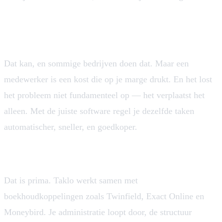
Kan ik dit niet oplossen met een administratief
medewerker?
Dat kan, en sommige bedrijven doen dat. Maar een
medewerker is een kost die op je marge drukt. En het lost
het probleem niet fundamenteel op — het verplaatst het
alleen. Met de juiste software regel je dezelfde taken
automatischer, sneller, en goedkoper.
Wat als ik al een boekhouder heb?
Dat is prima. Taklo werkt samen met
boekhoudkoppelingen zoals Twinfield, Exact Online en
Moneybird. Je administratie loopt door, de structuur