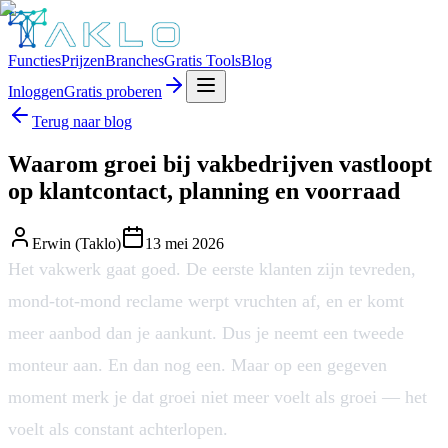
Functies
Prijzen
Branches
Gratis Tools
Blog
Inloggen
Gratis proberen
Terug naar blog
Waarom groei bij vakbedrijven vastloopt
op klantcontact, planning en voorraad
Erwin (Taklo)
13 mei 2026
Het vakwerk gaat goed. De eerste klanten zijn tevreden,
mond-tot-mond reclame werpt vruchten af, en er komt
meer aanbod dan je aankunt. Dus je neemt een tweede
monteur aan. En dan nog een. Maar op een gegeven
moment merk je dat groei niet meer voelt als groei — het
voelt als constant achterlopen.