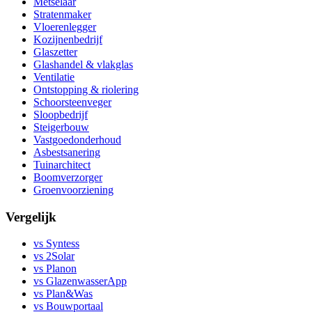
Metselaar
Stratenmaker
Vloerenlegger
Kozijnenbedrijf
Glaszetter
Glashandel & vlakglas
Ventilatie
Ontstopping & riolering
Schoorsteenveger
Sloopbedrijf
Steigerbouw
Vastgoedonderhoud
Asbestsanering
Tuinarchitect
Boomverzorger
Groenvoorziening
Vergelijk
vs Syntess
vs 2Solar
vs Planon
vs GlazenwasserApp
vs Plan&Was
vs Bouwportaal