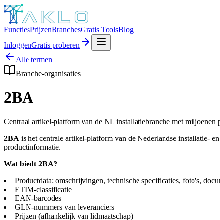
Functies
Prijzen
Branches
Gratis Tools
Blog
Inloggen
Gratis proberen
Alle termen
Branche-organisaties
2BA
Centraal artikel-platform van de NL installatiebranche met miljoenen 
2BA
is het centrale artikel-platform van de Nederlandse installatie-
productinformatie.
Wat biedt 2BA?
Productdata: omschrijvingen, technische specificaties, foto's, doc
ETIM-classificatie
EAN-barcodes
GLN-nummers van leveranciers
Prijzen (afhankelijk van lidmaatschap)