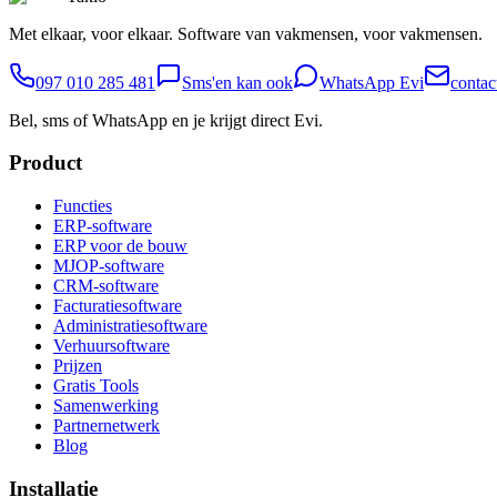
Met elkaar, voor elkaar. Software van vakmensen, voor vakmensen.
097 010 285 481
Sms'en kan ook
WhatsApp Evi
contac
Bel, sms of WhatsApp en je krijgt direct Evi.
Product
Functies
ERP-software
ERP voor de bouw
MJOP-software
CRM-software
Facturatiesoftware
Administratiesoftware
Verhuursoftware
Prijzen
Gratis Tools
Samenwerking
Partnernetwerk
Blog
Installatie