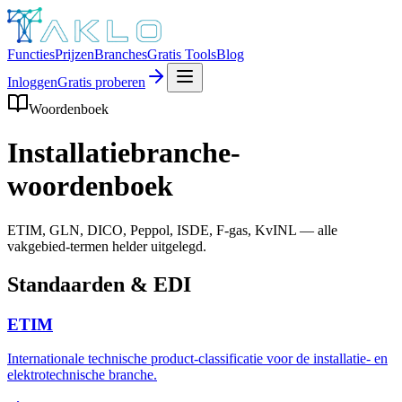
Functies
Prijzen
Branches
Gratis Tools
Blog
Inloggen
Gratis proberen
Woordenboek
Installatiebranche-
woordenboek
ETIM, GLN, DICO, Peppol, ISDE, F-gas, KvINL — alle
vakgebied-termen helder uitgelegd.
Standaarden & EDI
ETIM
Internationale technische product-classificatie voor de installatie- en
elektrotechnische branche.