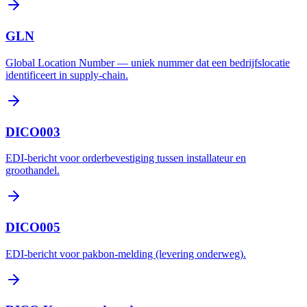
GLN
Global Location Number — uniek nummer dat een bedrijfslocatie
identificeert in supply-chain.
DICO003
EDI-bericht voor orderbevestiging tussen installateur en
groothandel.
DICO005
EDI-bericht voor pakbon-melding (levering onderweg).