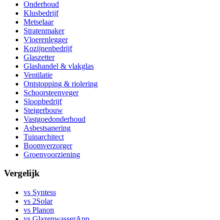
Onderhoud
Klusbedrijf
Metselaar
Stratenmaker
Vloerenlegger
Kozijnenbedrijf
Glaszetter
Glashandel & vlakglas
Ventilatie
Ontstopping & riolering
Schoorsteenveger
Sloopbedrijf
Steigerbouw
Vastgoedonderhoud
Asbestsanering
Tuinarchitect
Boomverzorger
Groenvoorziening
Vergelijk
vs Syntess
vs 2Solar
vs Planon
vs GlazenwasserApp