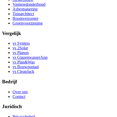
Vastgoedonderhoud
Asbestsanering
Tuinarchitect
Boomverzorger
Groenvoorziening
Vergelijk
vs Syntess
vs 2Solar
vs Planon
vs GlazenwasserApp
vs Plan&Was
vs Bouwportaal
vs CleanJack
Bedrijf
Over ons
Contact
Juridisch
Privacybeleid