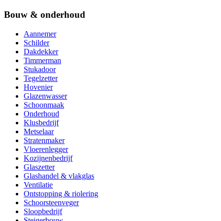
Bouw & onderhoud
Aannemer
Schilder
Dakdekker
Timmerman
Stukadoor
Tegelzetter
Hovenier
Glazenwasser
Schoonmaak
Onderhoud
Klusbedrijf
Metselaar
Stratenmaker
Vloerenlegger
Kozijnenbedrijf
Glaszetter
Glashandel & vlakglas
Ventilatie
Ontstopping & riolering
Schoorsteenveger
Sloopbedrijf
Steigerbouw