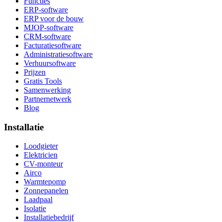
Functies
ERP-software
ERP voor de bouw
MJOP-software
CRM-software
Facturatiesoftware
Administratiesoftware
Verhuursoftware
Prijzen
Gratis Tools
Samenwerking
Partnernetwerk
Blog
Installatie
Loodgieter
Elektricien
CV-monteur
Airco
Warmtepomp
Zonnepanelen
Laadpaal
Isolatie
Installatiebedrijf