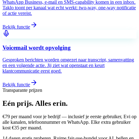
WhatsApp Business, e-mail en SMS-capability komen in een inbox.
Taklo toont per kanaal wat echt werkt: two-way, one-way notificatie
of actie vereist.
Bekijk functie
Voicemail wordt opvolging
Gesproken berichten worden omgezet naar transcript, samenvatting
en een volgende actie. Jij ziet wat openstaat en keurt
klantcommunicatie eerst goed.
Bekijk functie
Transparante prijzen
Eén prijs.
Alles erin.
€
79
per maand voor je bedrijf — inclusief je eerste gebruiker, Evi op
alle kanalen, telefoonnummer en WhatsApp. Elke extra gebruiker
kost €
35
per maand.
14 dagen gratis proberen. Ruime fair-use-bundel voor AI, bellen en