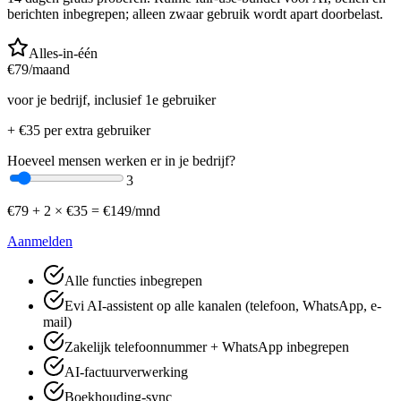
berichten inbegrepen; alleen zwaar gebruik wordt apart doorbelast.
Alles-in-één
€
79
/maand
voor je bedrijf, inclusief 1e gebruiker
+ €
35
per extra gebruiker
Hoeveel mensen werken er in je bedrijf?
3
€
79
+
2
× €
35
=
€
149
/mnd
Aanmelden
Alle functies inbegrepen
Evi AI-assistent op alle kanalen (telefoon, WhatsApp, e-
mail)
Zakelijk telefoonnummer + WhatsApp inbegrepen
AI-factuurverwerking
Boekhouding-sync