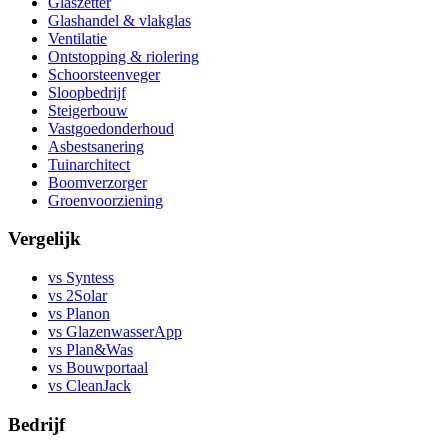
Glaszetter
Glashandel & vlakglas
Ventilatie
Ontstopping & riolering
Schoorsteenveger
Sloopbedrijf
Steigerbouw
Vastgoedonderhoud
Asbestsanering
Tuinarchitect
Boomverzorger
Groenvoorziening
Vergelijk
vs Syntess
vs 2Solar
vs Planon
vs GlazenwasserApp
vs Plan&Was
vs Bouwportaal
vs CleanJack
Bedrijf