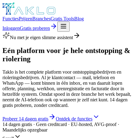
Functies
Prijzen
Branches
Gratis Tools
Blog
Inloggen
Gratis proberen
Nu met je eigen slimme assistent
Eén platform voor je hele
ontstopping &
riolering
Taklo is het complete platform voor ontstoppingsbedrijven en
rioleringsbedrijven. Al je klantcontact — mail, telefoon en
WhatsApp — komt binnen in één inbox, en van daaruit lopen
offerte, planning, werkbon, urenregistratie en facturatie door in
hetzelfde systeem. Omdat spoed in deze branche het werk bepaalt,
neemt de AI-telefoon ook op wanneer je zelf niet kunt. 14 dagen
gratis proberen, zonder creditcard.
Probeer 14 dagen gratis
Ontdek de functies
14 dagen gratis · Geen creditcard · EU-hosted, AVG-proof ·
Maandelijks opzegbaar