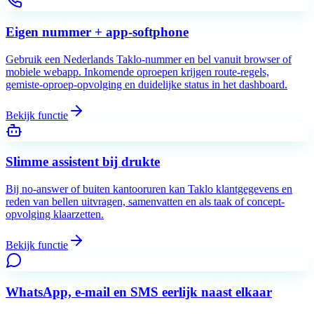
Eigen nummer + app-softphone
Gebruik een Nederlands Taklo-nummer en bel vanuit browser of
mobiele webapp. Inkomende oproepen krijgen route-regels,
gemiste-oproep-opvolging en duidelijke status in het dashboard.
Bekijk functie
Slimme assistent bij drukte
Bij no-answer of buiten kantooruren kan Taklo klantgegevens en
reden van bellen uitvragen, samenvatten en als taak of concept-
opvolging klaarzetten.
Bekijk functie
WhatsApp, e-mail en SMS eerlijk naast elkaar