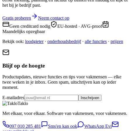
het bij je bedrijf past.
Gratis proberen
Neem contact op
Geen creditcard nodig
EU-hosted · AVG-proof
Maandelijks opzegbaar
Bekijk ook:
loodgieter
·
onderhoudsbedrijf
·
alle functies
·
prijzen
Blijf op de hoogte
Productupdates, nieuwe functies en tips voor vakmensen — elke
twee weken in je inbox. Geen spam, uitschrijven kan op ieder
moment.
E-mailadres
Inschrijven
Taklo
Met elkaar, voor elkaar. Software van vakmensen, voor vakmensen.
097 010 285 481
Sms'en kan ook
WhatsApp Evi