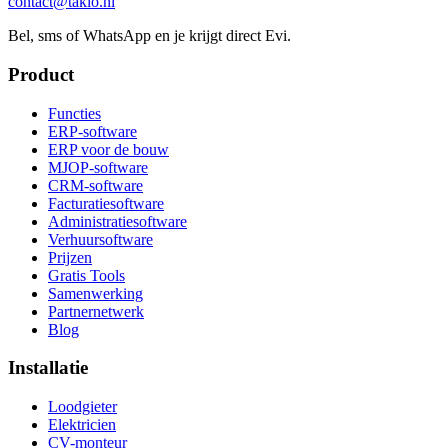
contact@taklo.nl
Bel, sms of WhatsApp en je krijgt direct Evi.
Product
Functies
ERP-software
ERP voor de bouw
MJOP-software
CRM-software
Facturatiesoftware
Administratiesoftware
Verhuursoftware
Prijzen
Gratis Tools
Samenwerking
Partnernetwerk
Blog
Installatie
Loodgieter
Elektricien
CV-monteur