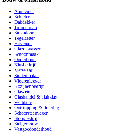
Aannemer
Schilder
Dakdekker
Timmerman
Stukadoor
Tegelzetter
Hovenier
Glazenwasser
Schoonmaak
Onderhoud
Klusbedrijf
Metselaar
Stratenmaker
Vloerenlegger
Kozijnenbedrijf
Glaszetter
Glashandel & vlakglas
Ventilatie
Ontstopping & riolering
Schoorsteenveger
Sloopbedrijf
Steigerbouw
Vastgoedonderhoud