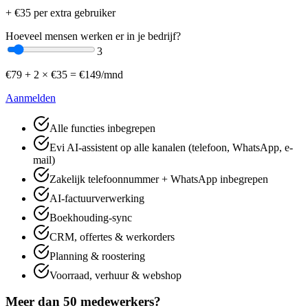
+ €
35
per extra gebruiker
Hoeveel mensen werken er in je bedrijf?
3
€
79
+
2
× €
35
=
€
149
/mnd
Aanmelden
Alle functies inbegrepen
Evi AI-assistent op alle kanalen (telefoon, WhatsApp, e-
mail)
Zakelijk telefoonnummer + WhatsApp inbegrepen
AI-factuurverwerking
Boekhouding-sync
CRM, offertes & werkorders
Planning & roostering
Voorraad, verhuur & webshop
Meer dan 50 medewerkers?