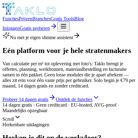
Functies
Prijzen
Branches
Gratis Tools
Blog
Inloggen
Gratis proberen
Nu met je eigen slimme assistent
Eén platform voor je hele
stratenmakers
Van calculatie per m² tot oplevering met foto's: Taklo brengt je
offertes, planning, werkbonnen, materiaalbestelling en facturatie
samen in één pakket. Geen losse modules die je apart afrekent —
alles zit erin voor één vaste prijs per gebruiker. Solo begin je €79 per
maand, 14 dagen gratis en zonder creditcard.
Probeer 14 dagen gratis
Ontdek de functies
14 dagen gratis · Geen creditcard · EU-hosted, AVG-proof ·
Maandelijks opzegbaar
Scroll
Herkenbare uitdagingen
Herken je dit op de werkvloer?