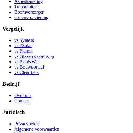
Asbestsanering
Tuinarchitect
Boomverzorger
Groenvoorziening
Vergelijk
vs Syntess
vs 2Solar
vs Planon
vs GlazenwasserApp
vs Plan&Was
vs Bouwportaal
vs CleanJack
Bedrijf
Over ons
Contact
Juridisch
Privacybeleid
Algemene voorwaarden