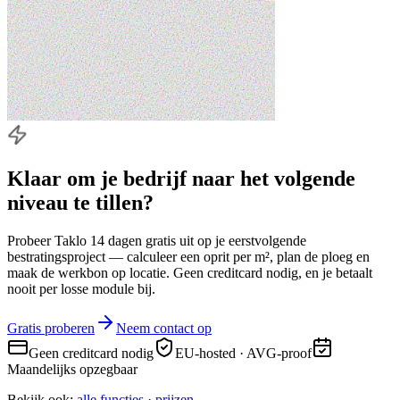
Klaar om je bedrijf naar
het volgende
niveau
te tillen?
Probeer Taklo 14 dagen gratis uit op je eerstvolgende
bestratingsproject — calculeer een oprit per m², plan de ploeg en
maak de werkbon op locatie. Geen creditcard nodig, en je betaalt
nooit per losse module bij.
Gratis proberen
Neem contact op
Geen creditcard nodig
EU-hosted · AVG-proof
Maandelijks opzegbaar
Bekijk ook:
alle functies
·
prijzen