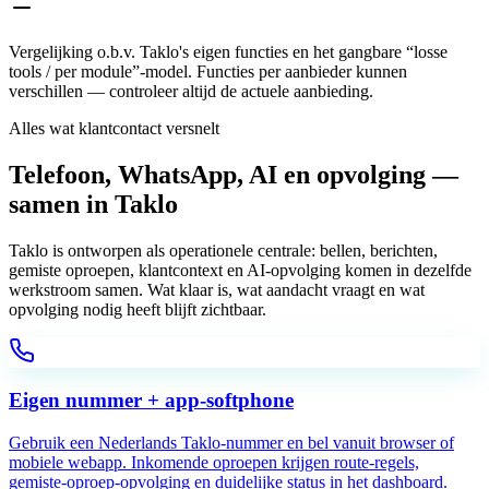
Vergelijking o.b.v. Taklo's eigen functies en het gangbare “losse
tools / per module”-model. Functies per aanbieder kunnen
verschillen — controleer altijd de actuele aanbieding.
Alles wat klantcontact versnelt
Telefoon, WhatsApp, AI en opvolging —
samen in Taklo
Taklo is ontworpen als operationele centrale: bellen, berichten,
gemiste oproepen, klantcontext en AI-opvolging komen in dezelfde
werkstroom samen. Wat klaar is, wat aandacht vraagt en wat
opvolging nodig heeft blijft zichtbaar.
Eigen nummer + app-softphone
Gebruik een Nederlands Taklo-nummer en bel vanuit browser of
mobiele webapp. Inkomende oproepen krijgen route-regels,
gemiste-oproep-opvolging en duidelijke status in het dashboard.