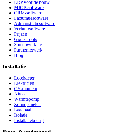
ERP voor de bouw
MJOP-software
CRM-software
Facturatiesoftware
Administratiesoftware
Verhuursoftware
Prijzen
Gratis Tools
Samenwerking
Partnernetwerk
Blog
Installatie
Loodgieter
Elektricien
CV-monteur
Airco
Warmtepomp
Zonnepanelen
Laadpaal
Isolatie
Installatiebedrijf
Bouw & onderhoud