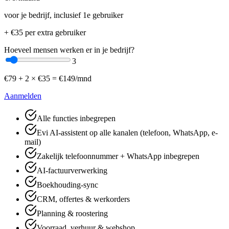
voor je bedrijf, inclusief 1e gebruiker
+ €
35
per extra gebruiker
Hoeveel mensen werken er in je bedrijf?
3
€
79
+
2
× €
35
=
€
149
/mnd
Aanmelden
Alle functies inbegrepen
Evi AI-assistent op alle kanalen (telefoon, WhatsApp, e-
mail)
Zakelijk telefoonnummer + WhatsApp inbegrepen
AI-factuurverwerking
Boekhouding-sync
CRM, offertes & werkorders
Planning & roostering
Voorraad, verhuur & webshop