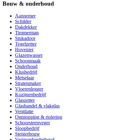
Bouw & onderhoud
Aannemer
Schilder
Dakdekker
Timmerman
Stukadoor
Tegelzetter
Hovenier
Glazenwasser
Schoonmaak
Onderhoud
Klusbedrijf
Metselaar
Stratenmaker
Vloerenlegger
Kozijnenbedrijf
Glaszetter
Glashandel & vlakglas
Ventilatie
Ontstopping & riolering
Schoorsteenveger
Sloopbedrijf
Steigerbouw
Vastgoedonderhoud