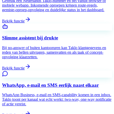
Gebruik een Nederlands Taklo-nummer en bel vanuit browser of
mobiele webapp. Inkomende oproepen krijgen route-regels,
gemiste-oproep-opvolging en duidelijke status in het dashboard.
Bekijk functie
Slimme assistent bij drukte
Bij no-answer of buiten kantooruren kan Taklo klantgegevens en
reden van bellen uitvragen, samenvatten en als taak of concept-
opvolging klaarzetten.
Bekijk functie
WhatsApp, e-mail en SMS eerlijk naast elkaar
WhatsApp Business, e-mail en SMS-capability komen in een inbox.
Taklo toont per kanaal wat echt werkt: two-way, one-way notificatie
of actie vereist.