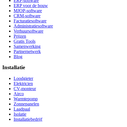
ERP-software
ERP voor de bouw
MJOP-software
CRM-software
Facturatiesoftware
Administratiesoftware
Verhuursoftware
Prijzen
Gratis Tools
Samenwerking
Partnernetwerk
Blog
Installatie
Loodgieter
Elektricien
CV-monteur
Airco
Warmtepomp
Zonnepanelen
Laadpaal
Isolatie
Installatiebedrijf