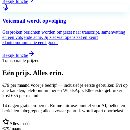
Bekijk functie
Voicemail wordt opvolging
Gesproken berichten worden omgezet naar transcript, samenvatting
en een volgende actie. Jij ziet wat openstaat en keurt
klantcommunicatie eerst goed.
Bekijk functie
Transparante prijzen
Eén prijs.
Alles erin.
€
79
per maand voor je bedrijf — inclusief je eerste gebruiker, Evi op
alle kanalen, telefoonnummer en WhatsApp. Elke extra gebruiker
kost €
35
per maand.
14 dagen gratis proberen. Ruime fair-use-bundel voor AI, bellen en
berichten inbegrepen; alleen zwaar gebruik wordt apart doorbelast.
Alles-in-één
€
79
/maand