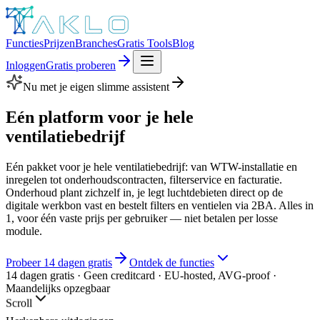
Functies
Prijzen
Branches
Gratis Tools
Blog
Inloggen
Gratis proberen
Nu met je eigen slimme assistent
Eén platform voor je hele
ventilatiebedrijf
Eén pakket voor je hele ventilatiebedrijf: van WTW-installatie en
inregelen tot onderhoudscontracten, filterservice en facturatie.
Onderhoud plant zichzelf in, je legt luchtdebieten direct op de
digitale werkbon vast en bestelt filters en ventielen via 2BA. Alles in
1, voor één vaste prijs per gebruiker — niet betalen per losse
module.
Probeer 14 dagen gratis
Ontdek de functies
14 dagen gratis · Geen creditcard · EU-hosted, AVG-proof ·
Maandelijks opzegbaar
Scroll