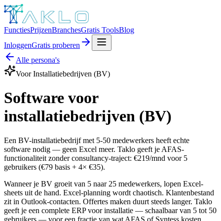
Functies
Prijzen
Branches
Gratis Tools
Blog
Inloggen
Gratis proberen
Alle persona's
Voor
Installatiebedrijven (BV)
Software voor
installatiebedrijven (BV)
Een BV-installatiebedrijf met 5-50 medewerkers heeft echte
software nodig — geen Excel meer. Taklo geeft je AFAS-
functionaliteit zonder consultancy-traject: €219/mnd voor 5
gebruikers (€79 basis + 4× €35).
Wanneer je BV groeit van 5 naar 25 medewerkers, lopen Excel-
sheets uit de hand. Excel-planning wordt chaotisch. Klantenbestand
zit in Outlook-contacten. Offertes maken duurt steeds langer. Taklo
geeft je een complete ERP voor installatie — schaalbaar van 5 tot 50
gebruikers — voor een fractie van wat AFAS of Syntess kosten.