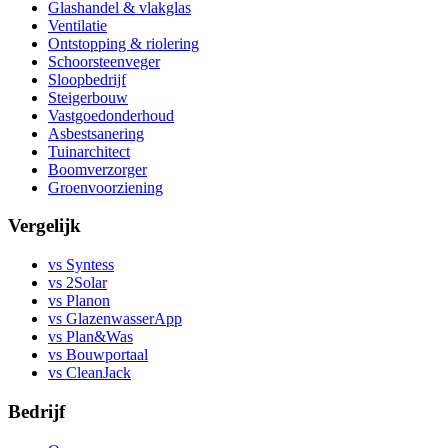
Glashandel & vlakglas
Ventilatie
Ontstopping & riolering
Schoorsteenveger
Sloopbedrijf
Steigerbouw
Vastgoedonderhoud
Asbestsanering
Tuinarchitect
Boomverzorger
Groenvoorziening
Vergelijk
vs Syntess
vs 2Solar
vs Planon
vs GlazenwasserApp
vs Plan&Was
vs Bouwportaal
vs CleanJack
Bedrijf