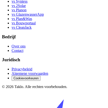
vs Syntess
vs 2Solar
vs Planon
vs GlazenwasserApp
vs Plan&Was
vs Bouwportaal
vs CleanJack
Bedrijf
Over ons
Contact
Juridisch
Privacybeleid
Algemene voorwaarden
Cookievoorkeuren
©
2026
Taklo. Alle rechten voorbehouden.