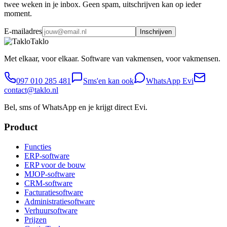
twee weken in je inbox. Geen spam, uitschrijven kan op ieder
moment.
E-mailadres
Inschrijven
Taklo
Met elkaar, voor elkaar. Software van vakmensen, voor vakmensen.
097 010 285 481
Sms'en kan ook
WhatsApp Evi
contact@taklo.nl
Bel, sms of WhatsApp en je krijgt direct Evi.
Product
Functies
ERP-software
ERP voor de bouw
MJOP-software
CRM-software
Facturatiesoftware
Administratiesoftware
Verhuursoftware
Prijzen