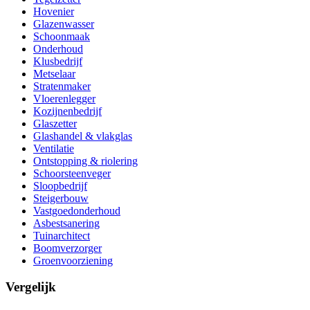
Hovenier
Glazenwasser
Schoonmaak
Onderhoud
Klusbedrijf
Metselaar
Stratenmaker
Vloerenlegger
Kozijnenbedrijf
Glaszetter
Glashandel & vlakglas
Ventilatie
Ontstopping & riolering
Schoorsteenveger
Sloopbedrijf
Steigerbouw
Vastgoedonderhoud
Asbestsanering
Tuinarchitect
Boomverzorger
Groenvoorziening
Vergelijk