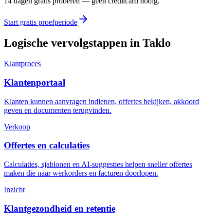
14 dagen gratis proberen — geen creditcard nodig.
Start gratis proefperiode
Logische vervolgstappen in Taklo
Klantproces
Klantenportaal
Klanten kunnen aanvragen indienen, offertes bekijken, akkoord
geven en documenten terugvinden.
Verkoop
Offertes en calculaties
Calculaties, sjablonen en AI-suggesties helpen sneller offertes
maken die naar werkorders en facturen doorlopen.
Inzicht
Klantgezondheid en retentie