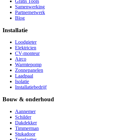
Gratis Tools
Samenwerking
Partnernetwerk
Blog
Installatie
Loodgieter
Elektricien
CV-monteur
Airco
Warmtepomp
Zonnepanelen
Laadpaal
Isolatie
Installatiebedrijf
Bouw & onderhoud
Aannemer
Schilder
Dakdekker
Timmerman
Stukadoor
Tegelzetter