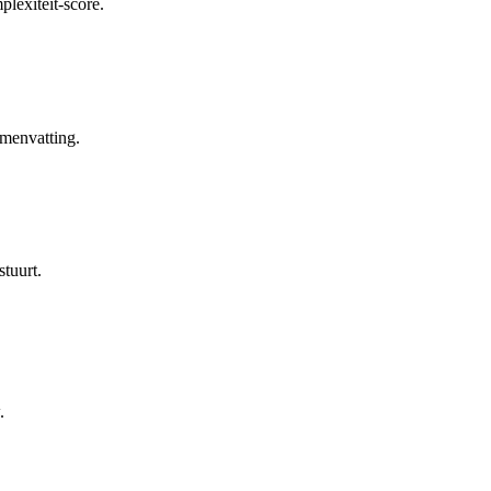
lexiteit-score.
menvatting.
stuurt.
.