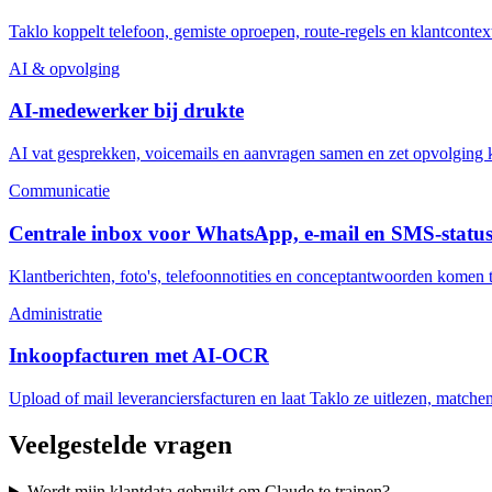
Taklo koppelt telefoon, gemiste oproepen, route-regels en klantconte
AI & opvolging
AI-medewerker bij drukte
AI vat gesprekken, voicemails en aanvragen samen en zet opvolging k
Communicatie
Centrale inbox voor WhatsApp, e-mail en SMS-statu
Klantberichten, foto's, telefoonnotities en conceptantwoorden komen t
Administratie
Inkoopfacturen met AI-OCR
Upload of mail leveranciersfacturen en laat Taklo ze uitlezen, match
Veelgestelde vragen
Wordt mijn klantdata gebruikt om Claude te trainen?