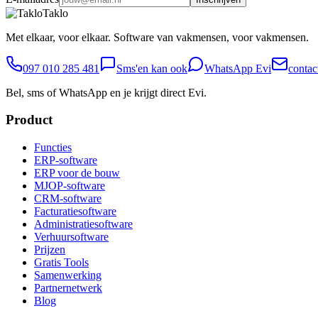
Taklo
Met elkaar, voor elkaar. Software van vakmensen, voor vakmensen.
097 010 285 481
Sms'en kan ook
WhatsApp Evi
contac
Bel, sms of WhatsApp en je krijgt direct Evi.
Product
Functies
ERP-software
ERP voor de bouw
MJOP-software
CRM-software
Facturatiesoftware
Administratiesoftware
Verhuursoftware
Prijzen
Gratis Tools
Samenwerking
Partnernetwerk
Blog