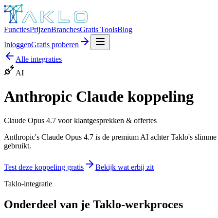
Functies
Prijzen
Branches
Gratis Tools
Blog
Inloggen
Gratis proberen
Alle integraties
AI
Anthropic Claude
koppeling
Claude Opus 4.7 voor klantgesprekken & offertes
Anthropic's Claude Opus 4.7 is de premium AI achter Taklo's slimme fun
gebruikt.
Test deze koppeling gratis
Bekijk wat erbij zit
Taklo-integratie
Onderdeel van je Taklo-werkproces