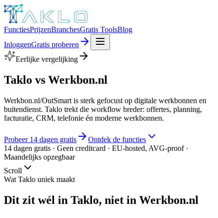
Functies
Prijzen
Branches
Gratis Tools
Blog
Inloggen
Gratis proberen
Eerlijke vergelijking
Taklo
vs Werkbon.nl
Werkbon.nl/OutSmart is sterk gefocust op digitale werkbonnen en
buitendienst. Taklo trekt die workflow breder: offertes, planning,
facturatie, CRM, telefonie én moderne werkbonnen.
Probeer 14 dagen gratis
Ontdek de functies
14 dagen gratis · Geen creditcard · EU-hosted, AVG-proof ·
Maandelijks opzegbaar
Scroll
Wat Taklo uniek maakt
Dit zit
wél
in Taklo, niet in
Werkbon.nl