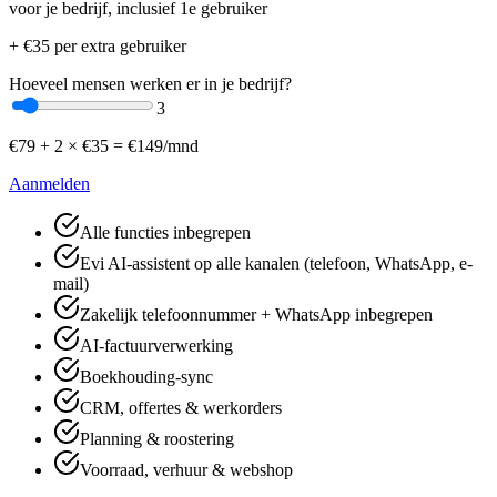
voor je bedrijf, inclusief 1e gebruiker
+ €
35
per extra gebruiker
Hoeveel mensen werken er in je bedrijf?
3
€
79
+
2
× €
35
=
€
149
/mnd
Aanmelden
Alle functies inbegrepen
Evi AI-assistent op alle kanalen (telefoon, WhatsApp, e-
mail)
Zakelijk telefoonnummer + WhatsApp inbegrepen
AI-factuurverwerking
Boekhouding-sync
CRM, offertes & werkorders
Planning & roostering
Voorraad, verhuur & webshop