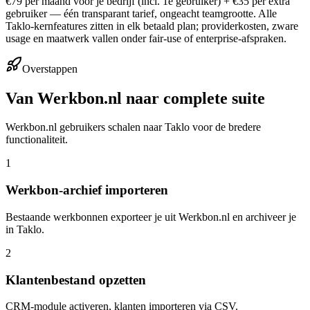
€79 per maand voor je bedrijf (incl. 1e gebruiker) + €35 per extra
gebruiker — één transparant tarief, ongeacht teamgrootte. Alle
Taklo-kernfeatures zitten in elk betaald plan; providerkosten, zware
usage en maatwerk vallen onder fair-use of enterprise-afspraken.
Overstappen
Van Werkbon.nl naar complete suite
Werkbon.nl gebruikers schalen naar Taklo voor de bredere
functionaliteit.
1
Werkbon-archief importeren
Bestaande werkbonnen exporteer je uit Werkbon.nl en archiveer je
in Taklo.
2
Klantenbestand opzetten
CRM-module activeren, klanten importeren via CSV.