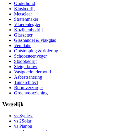
Onderhoud
Klusbedrijf
Metselaar
Stratenmaker
Vloerenlegger
Kozijnenbedrijf
Glaszetter
Glashandel & vlakglas
Ventilatie
Ontstopping & riolering
Schoorsteenveger
Sloopbedrijf
Steigerbouw
Vastgoedonderhoud
Asbestsanering
Tuinarchitect
Boomverzorger
Groenvoorziening
Vergelijk
vs Syntess
vs 2Solar
vs Planon