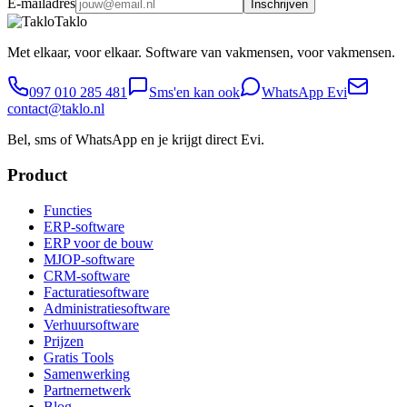
E-mailadres
Inschrijven
Taklo
Met elkaar, voor elkaar. Software van vakmensen, voor vakmensen.
097 010 285 481
Sms'en kan ook
WhatsApp Evi
contact@taklo.nl
Bel, sms of WhatsApp en je krijgt direct Evi.
Product
Functies
ERP-software
ERP voor de bouw
MJOP-software
CRM-software
Facturatiesoftware
Administratiesoftware
Verhuursoftware
Prijzen
Gratis Tools
Samenwerking
Partnernetwerk
Blog