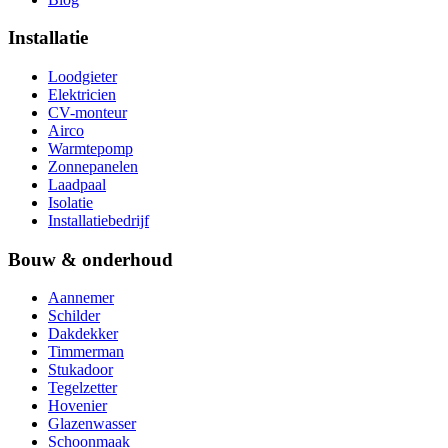
Installatie
Loodgieter
Elektricien
CV-monteur
Airco
Warmtepomp
Zonnepanelen
Laadpaal
Isolatie
Installatiebedrijf
Bouw & onderhoud
Aannemer
Schilder
Dakdekker
Timmerman
Stukadoor
Tegelzetter
Hovenier
Glazenwasser
Schoonmaak