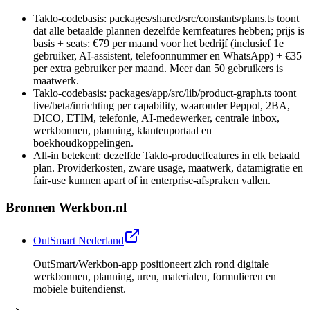
Taklo-codebasis: packages/shared/src/constants/plans.ts toont
dat alle betaalde plannen dezelfde kernfeatures hebben; prijs is
basis + seats: €79 per maand voor het bedrijf (inclusief 1e
gebruiker, AI-assistent, telefoonnummer en WhatsApp) + €35
per extra gebruiker per maand. Meer dan 50 gebruikers is
maatwerk.
Taklo-codebasis: packages/app/src/lib/product-graph.ts toont
live/beta/inrichting per capability, waaronder Peppol, 2BA,
DICO, ETIM, telefonie, AI-medewerker, centrale inbox,
werkbonnen, planning, klantenportaal en
boekhoudkoppelingen.
All-in betekent: dezelfde Taklo-productfeatures in elk betaald
plan. Providerkosten, zware usage, maatwerk, datamigratie en
fair-use kunnen apart of in enterprise-afspraken vallen.
Bronnen
Werkbon.nl
OutSmart Nederland
OutSmart/Werkbon-app positioneert zich rond digitale
werkbonnen, planning, uren, materialen, formulieren en
mobiele buitendienst.